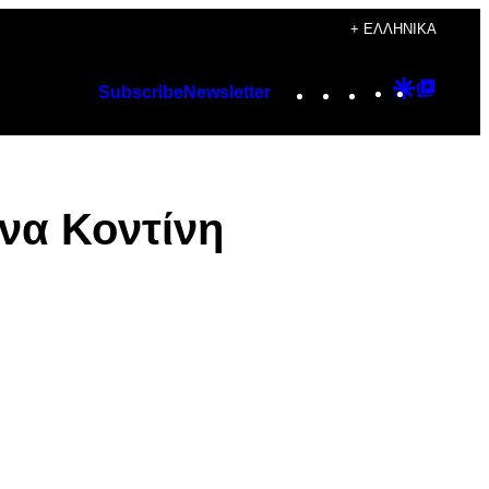
+ ΕΛΛΗΝΙΚΆ
Instagram
TikTok
YouTube
Google
Googl
Subscribe
Newsletter
Discover
Top
Posts
ίνα Κοντίνη