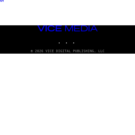
ΝΗ
VICE
MEDIA
INSTAGRAM
TIKTOK
YOUTUBE
© 2026 VICE DIGITAL PUBLISHING, LLC