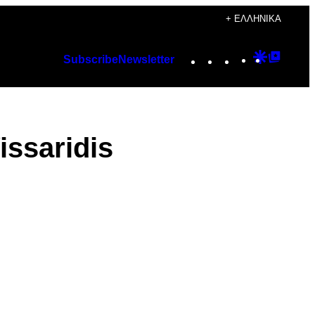
+ ΕΛΛΗΝΙΚΆ
Instagram
TikTok
YouTube
Google
Googl
Subscribe
Newsletter
Discover
Top
Posts
ssaridis