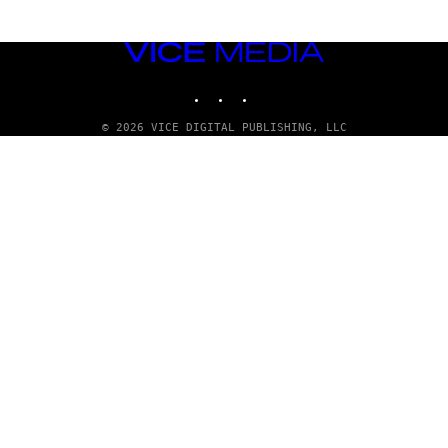
VICE
MEDIA
INSTAGRAM
TIKTOK
YOUTUBE
© 2026 VICE DIGITAL PUBLISHING, LLC