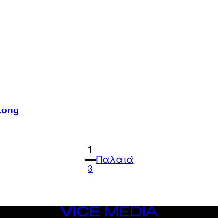
Long
1
Παλαιά
3
VICE