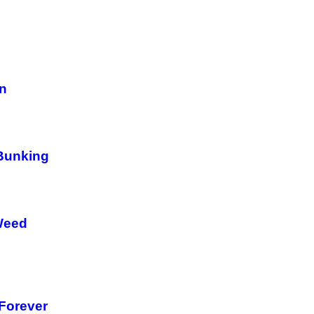
on
Bunking
Weed
Forever