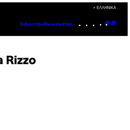
+ ΕΛΛΗΝΙΚΆ
Instagram
TikTok
YouTube
Google
Goog
Subscribe
Newsletter
Discove
Top
Posts
a Rizzo