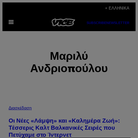
Μετάβαση
+ ΕΛΛΗΝΙΚΆ
στο
Ανοίξτε
περιεχόμενο
SUBSCRIBE
NEWSLETTER
το
μενού
Μαριλύ
Ανδριοπούλου
POSTS
Διασκέδαση
BY
Οι Νέες «Λάμψη» και «Καλημέρα Ζωή»:
Τέσσερις Καλτ Βαλκανικές Σειρές που
THIS
Πετύχαμε στο Ίντερνετ