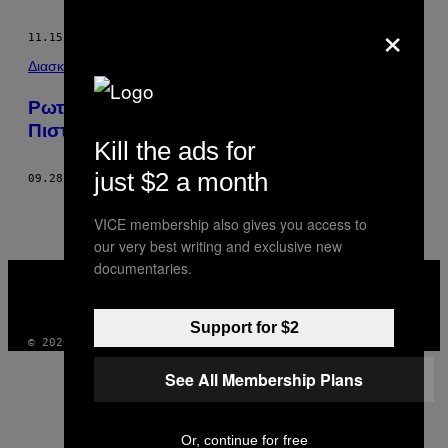
AUTHOR
×
11.15.16
ΚΕΊΜΕΝΟ
ΜΑΡΙΛΎ ΑΝΔΡΙΟΠΟΎΛΟΥ
Διασκέδαση
Ρωτήσαμε Ταξιτζήδες στην Αθήνα Γιατί
Πιστεύουν ότι τους Μισούν οι Πελάτες τους
Kill the ads for
just $2 a month
09.28.16
ΚΕΊΜΕΝΟ
ΜΑΡΙΛΎ ΑΝΔΡΙΟΠΟΎΛΟΥ
VICE membership also gives you access to
our very best writing and exclusive new
documentaries.
VICE
MEDIA
INSTAGRAM
TIKTOK
YOUTUBE
Support for $2
© 2026 VICE DIGITAL PUBLISHING, LLC
See All Membership Plans
Or, continue for free