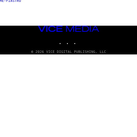
HE-FIASTRU
VICE
MEDIA
INSTAGRAM
TIKTOK
YOUTUBE
© 2026 VICE DIGITAL PUBLISHING, LLC