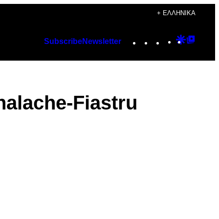
+ ΕΛΛΗΝΙΚΆ
Instagram
TikTok
YouTube
Google
Googl
Subscribe
Newsletter
Discover
Top
Posts
halache-Fiastru