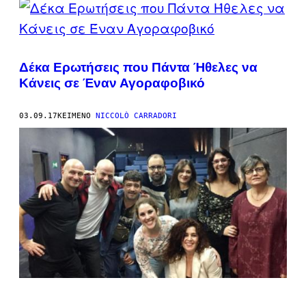
Δέκα Eρωτήσεις που Πάντα Ήθελες να
Κάνεις σε Έναν Αγοραφοβικό
03.09.17
ΚΕΊΜΕΝΟ
NICCOLÒ CARRADORI
Η
ΛΆΟΥΡΑ