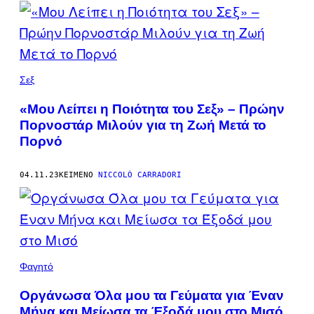
POSTS
BY
THIS
Σεξ
AUTHOR
«Μου Λείπει η Ποιότητα του Σεξ» – Πρώην
Πορνοστάρ Μιλούν για τη Ζωή Μετά το
Πορνό
04.11.23
ΚΕΊΜΕΝΟ
NICCOLÒ CARRADORI
Φαγητό
Οργάνωσα Όλα μου τα Γεύματα για Έναν
Μήνα και Μείωσα τα Έξοδά μου στο Μισό