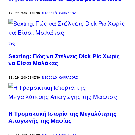
12.22.20
ΚΕΊΜΕΝΟ
NICCOLÒ CARRADORI
Σεξ
Sexting: Πώς να Στέλνεις Dick Pic Χωρίς
να Είσαι Μαλάκας
11.19.20
ΚΕΊΜΕΝΟ
NICCOLÒ CARRADORI
Η Tρομακτική Iστορία της Mεγαλύτερης
Aπαγωγής της Mαφίας