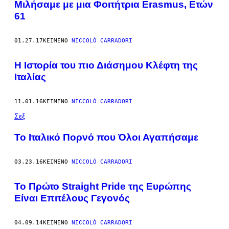
(ΣΤΑ
Μιλήσαμε με μια Φοιτήτρια Erasmus, Ετών
ΔΕΞΙΆ)
61
ΚΑΙ
Η
ΟΜΆΔΑ
ΘΕΆΤΡΟΥ
01.27.17
ΚΕΊΜΕΝΟ
NICCOLÒ CARRADORI
ΤΗΣ,
ΚΑΤΆ
ΤΗ
Η Ιστορία του πιο Διάσημου Κλέφτη της
ΔΙΆΡΚΕΙΑ
Ιταλίας
ΤΟΥ
ΕΞΑΜΉΝΟΥ
ΤΗΣ
ΣΤΗ
11.01.16
ΚΕΊΜΕΝΟ
NICCOLÒ CARRADORI
ΜΑΔΡΊΤΗ.
Σεξ
Το Ιταλικό Πορνό που Όλοι Αγαπήσαμε
03.23.16
ΚΕΊΜΕΝΟ
NICCOLÒ CARRADORI
Το Πρώτο Straight Pride της Ευρώπης
Είναι Επιτέλους Γεγονός
04.09.14
ΚΕΊΜΕΝΟ
NICCOLÒ CARRADORI