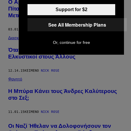
O Αμερικανικός Στρατός Δημιούργησε μια
Πίτσα που Τρώγεται Μέχρι και Τρία Χρόνια
Support for $2
Μετά την Παραγωγή της
See All Membership Plans
03.01.16
ΚΕΊΜΕΝΟ
NICK ROSE
Διασκέδαση
Or, continue for free
Όταν Πίνετε Μερικά Ποτά Γίνεστε πιο
Ελκυστικοί στους Άλλους
12.14.15
ΚΕΊΜΕΝΟ
NICK ROSE
Φαγητό
Η Mπύρα Kάνει τους Άνδρες Καλύτερους
στο Σεξ;
11.01.15
ΚΕΊΜΕΝΟ
NICK ROSE
Οι Ναζί Ήθελαν να Δολοφονήσουν τον