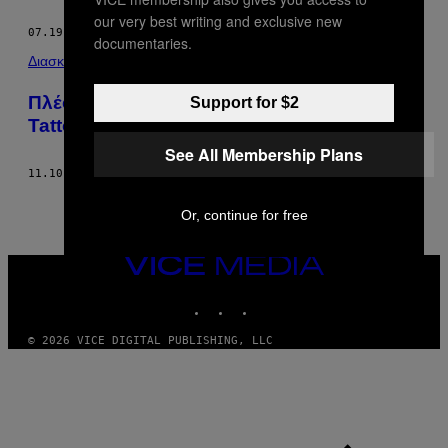
our very best writing and exclusive new
07.19.17
ΚΕΊΜΕΝΟ
PIERRE BERTHELOT KLECK
documentaries.
Διασκέδαση
Πλέον Μπορείς να Χτυπήσεις το Δικό σου
Support for $2
Tattoo Μόνος σου
See All Membership Plans
11.10.15
ΚΕΊΜΕΝΟ
PIERRE BERTHELOT KLECK
Or, continue for free
VICE
MEDIA
INSTAGRAM
TIKTOK
YOUTUBE
© 2026 VICE DIGITAL PUBLISHING, LLC