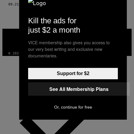
AUTHOR
09.21.14
ΚΕΊΜΕΝΟ
SUZIE MCCRACKEN, PHOTOS: CARL WILSON
Kill the ads for
just $2 a month
VICE
MEDIA
VICE membership also gives you access to
INSTAGRAM
TIKTOK
YOUTUBE
our very best writing and exclusive new
© 2026 VICE DIGITAL PUBLISHING, LLC
documentaries.
Support for $2
See All Membership Plans
Or, continue for free