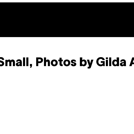
Small, Photos by Gilda A