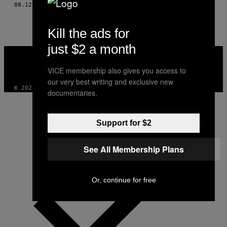
08.12.15
ΚΕΊΜΕΝΟ
ZIO BARITAUX, ΦΩΤΟΓΡΑΦΊΕΣ: DAFY HAGAI
THIS
AUTHOR
Kill the ads for
just $2 a month
VICE
MEDIA
VICE membership also gives you access to
INSTAGRAM
TIKTOK
YOUTUBE
our very best writing and exclusive new
© 2026 VICE DIGITAL PUBLISHING, LLC
documentaries.
Support for $2
See All Membership Plans
Or, continue for free