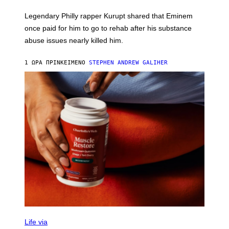
A
R
Legendary Philly rapper Kurupt shared that Eminem
O
once paid for him to go to rehab after his substance
N
J
abuse issues nearly killed him.
.
T
H
1 ΏΡΑ ΠΡΙΝ
ΚΕΊΜΕΝΟ
STEPHEN ANDREW GALIHER
O
R
N
T
O
N
/
G
E
T
T
Y
I
M
A
G
E
S
Life via