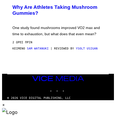
Why Are Athletes Taking Mushroom
Gummies?
One study found mushrooms improved VO2 max and
time to exhaustion, but what does that even mean?
2 ΏΡΕΣ ΠΡΙΝ
ΚΕΊΜΕΝΟ
SAM WATANUKI
| REVIEWED BY
YSOLT USIGAN
VICE
MEDIA
INSTAGRAM
TIKTOK
YOUTUBE
© 2026 VICE DIGITAL PUBLISHING, LLC
×