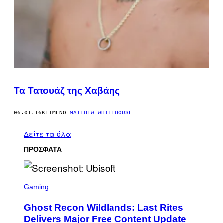
Τα Τατουάζ της Χαβάης
06.01.16
ΚΕΊΜΕΝΟ
MATTHEW WHITEHOUSE
Δείτε τα όλα
ΠΡΟΣΦΑΤΑ
S
C
Gaming
R
E
Ghost Recon Wildlands: Last Rites
E
N
Delivers Major Free Content Update