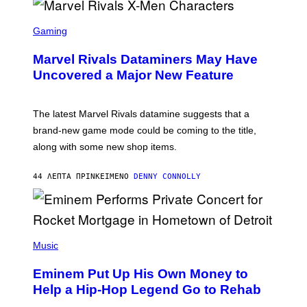
S
C
Gaming
R
E
Marvel Rivals Dataminers May Have
E
N
Uncovered a Major New Feature
S
H
O
T
The latest Marvel Rivals datamine suggests that a
:
brand-new game mode could be coming to the title,
N
E
along with some new shop items.
T
E
A
44 ΛΕΠΤΆ ΠΡΙΝ
ΚΕΊΜΕΝΟ
DENNY CONNOLLY
S
E
,
M
A
P
R
H
Music
V
O
E
T
L
Eminem Put Up His Own Money to
O
B
Help a Hip-Hop Legend Go to Rehab
Y
A