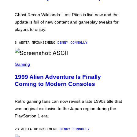
S
H
O
T
Ghost Recon Wildlands: Last Rites is live now and the
:
update is full of new content and gameplay tweaks for
U
B
players to enjoy.
I
S
O
3 ΛΕΠΤΆ ΠΡΙΝ
ΚΕΊΜΕΝΟ
DENNY CONNOLLY
F
T
S
C
Gaming
R
E
1999 Alien Adventure Is Finally
E
N
Coming to Modern Consoles
S
H
O
T
Retro gaming fans can now revisit a late 1990s title that
:
was original exclusive to the Japan region during the
A
S
PlayStation 1 era.
C
I
I
23 ΛΕΠΤΆ ΠΡΙΝ
ΚΕΊΜΕΝΟ
DENNY CONNOLLY