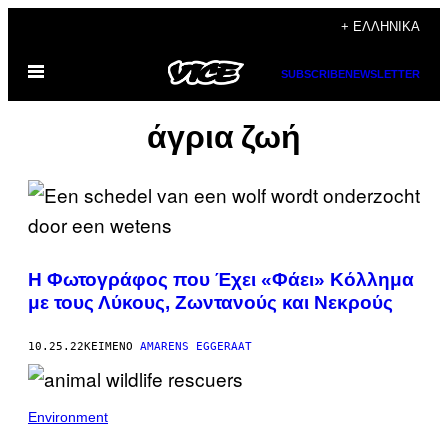
Μετάβαση
+ ΕΛΛΗΝΙΚΆ
στο
Ανοίξτε
περιεχόμενο
SUBSCRIBE
NEWSLETTER
το
μενού
άγρια ζωή
Η Φωτογράφος που Έχει «Φάει» Κόλλημα
με τους Λύκους, Ζωντανούς και Νεκρούς
10.25.22
ΚΕΊΜΕΝΟ
AMARENS EGGERAAT
Environment