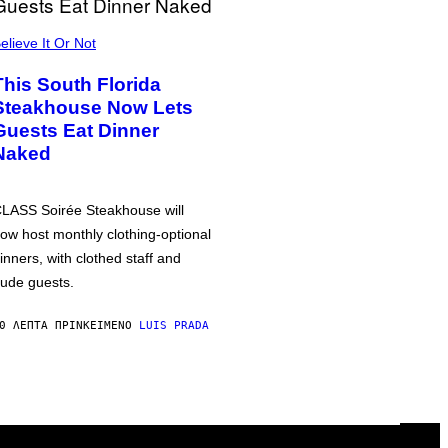
elieve It Or Not
This South Florida
Steakhouse Now Lets
Guests Eat Dinner
Naked
LASS Soirée Steakhouse will
ow host monthly clothing-optional
inners, with clothed staff and
ude guests.
0 ΛΕΠΤΆ ΠΡΙΝ
ΚΕΊΜΕΝΟ
LUIS PRADA