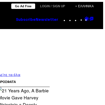
Go Ad Free
LOGIN / SIGN UP
+ ΕΛΛΗΝΙΚΆ
Instagram
TikTok
YouTube
Google
Goog
Subscribe
Newsletter
Discove
Top
Posts
είτε τα όλα
ΠΡΟΣΦΑΤΑ