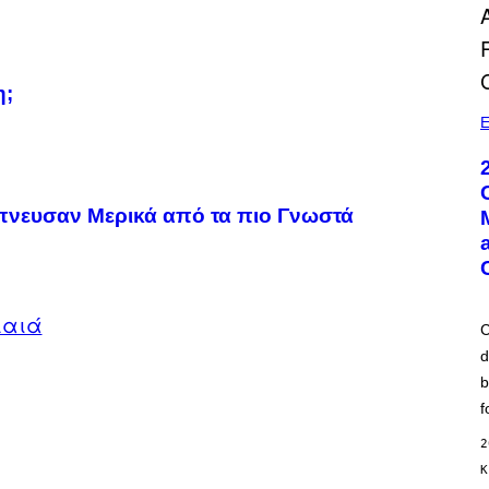
η;
E
έπνευσαν Μερικά από τα πιο Γνωστά
αιά
C
d
b
f
2
Κ