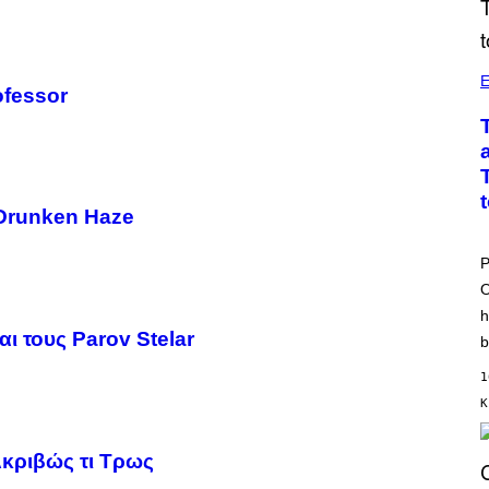
E
ofessor
 Drunken Haze
P
O
h
αι τους Parov Stelar
b
1
Κ
Ακριβώς τι Τρως