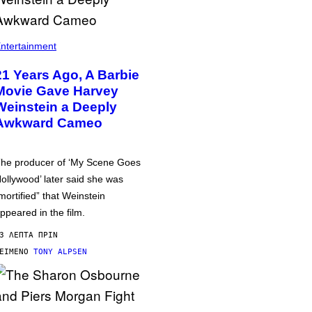
ntertainment
21 Years Ago, A Barbie
Movie Gave Harvey
Weinstein a Deeply
Awkward Cameo
he producer of ‘My Scene Goes
ollywood’ later said she was
mortified” that Weinstein
ppeared in the film.
3 ΛΕΠΤΆ ΠΡΙΝ
ΕΊΜΕΝΟ
TONY ALPSEN