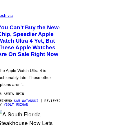
ech via
You Can’t Buy the New-
Chip, Speedier Apple
Watch Ultra 4 Yet, But
These Apple Watches
Are On Sale Right Now
he Apple Watch Ultra 4 is
ashionably late. These other
ptions aren’t.
3 ΛΕΠΤΆ ΠΡΙΝ
ΕΊΜΕΝΟ
SAM WATANUKI
| REVIEWED
BY
YSOLT USIGAN