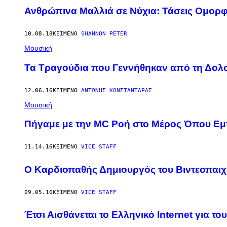
Ανθρώπινα Μαλλιά σε Νύχια: Τάσεις Ομορφι
10.08.18
ΚΕΊΜΕΝΟ
SHANNON PETER
Μουσική
Τα Τραγούδια που Γεννήθηκαν από τη Δολ
12.06.16
ΚΕΊΜΕΝΟ
ΑΝΤΏΝΗΣ ΚΩΝΣΤΑΝΤΆΡΑΣ
Μουσική
Πήγαμε με την MC Ροή στο Μέρος Όπου Εμπ
11.14.16
ΚΕΊΜΕΝΟ
VICE STAFF
Ο Καρδιοπαθής Δημιουργός του Βιντεοπαιχνι
09.05.16
ΚΕΊΜΕΝΟ
VICE STAFF
Έτσι Αισθάνεται το Ελληνικό Internet για τ