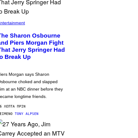
ntertainment
The Sharon Osbourne
and Piers Morgan Fight
That Jerry Springer Had
to Break Up
iers Morgan says Sharon
sbourne choked and slapped
im at an NBC dinner before they
ecame longtime friends.
6 ΛΕΠΤΆ ΠΡΙΝ
ΕΊΜΕΝΟ
TONY ALPSEN