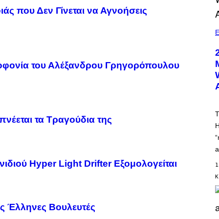
άς που Δεν Γίνεται να Αγνοήσεις
E
οφονία του Αλέξανδρου Γρηγορόπουλου
T
νέεται τα Τραγούδια της
H
“
a
διού Hyper Light Drifter Εξομολογείται
1
Κ
ους Έλληνες Βουλευτές