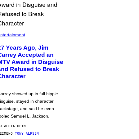
ntertainment
27 Years Ago, Jim
Carrey Accepted an
MTV Award in Disguise
and Refused to Break
Character
arrey showed up in full hippie
isguise, stayed in character
ackstage, and said he even
ooled Samuel L. Jackson.
0 ΛΕΠΤΆ ΠΡΙΝ
ΕΊΜΕΝΟ
TONY ALPSEN