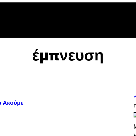
έμπνευση
Δ
α Ακούμε