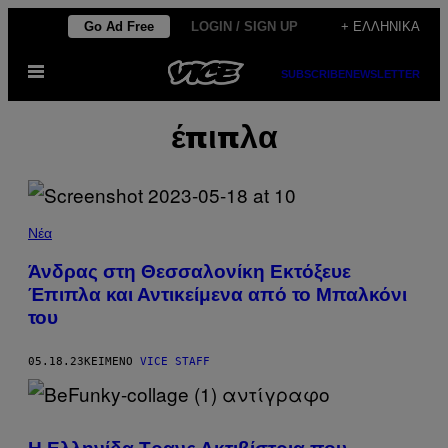
Μετάβαση
Go Ad Free
LOGIN / SIGN UP
+ ΕΛΛΗΝΙΚΆ
στο
Ανοίξτε
περιεχόμενο
SUBSCRIBE
NEWSLETTER
το
μενού
έπιπλα
Νέα
Άνδρας στη Θεσσαλονίκη Εκτόξευε
Έπιπλα και Αντικείμενα από το Μπαλκόνι
του
05.18.23
ΚΕΊΜΕΝΟ
VICE STAFF