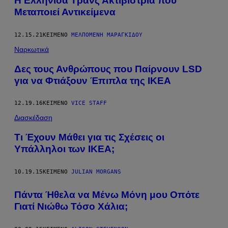
Η Ελληνίδα Τρανς Ακτιβίστρια που
Μεταποιεί Αντικείμενα
12.15.21
ΚΕΊΜΕΝΟ
ΜΕΛΠΟΜΈΝΗ ΜΑΡΑΓΚΊΔΟΥ
Ναρκωτικά
Δες τους Ανθρώπους που Παίρνουν LSD
για να Φτιάξουν Έπιπλα της ΙΚΕΑ
12.19.16
ΚΕΊΜΕΝΟ
VICE STAFF
Διασκέδαση
Τι Έχουν Μάθει για τις Σχέσεις οι
Yπάλληλοι των ΙΚΕΑ;
10.19.15
ΚΕΊΜΕΝΟ
JULIAN MORGANS
Πάντα Ήθελα να Μένω Μόνη μου Οπότε
Γιατί Νιώθω Τόσο Χάλια;