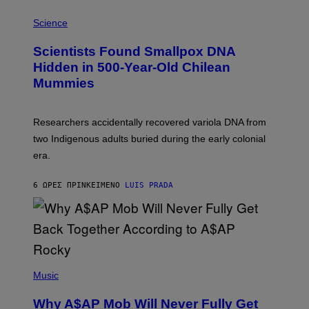
R
A
/
M
Science
G
U
E
C
Scientists Found Smallpox DNA
T
H
T
,
Hidden in 500-Year-Old Chilean
Y
M
I
Mummies
U
M
C
A
H
G
O
Researchers accidentally recovered variola DNA from
E
L
S
D
two Indigenous adults buried during the early colonial
E
era.
R
C
H
6 ΏΡΕΣ ΠΡΙΝ
ΚΕΊΜΕΝΟ
LUIS PRADA
I
L
E
A
N
M
U
M
(
M
P
Music
Y
H
T
O
H
Why A$AP Mob Will Never Fully Get
T