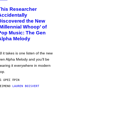
This Researcher
Accidentally
Discovered the New
‘Millennial Whoop’ of
Pop Music: The Gen
Alpha Melody
ll it takes is one listen of the new
en Alpha Melody and you’ll be
earing it everywhere in modern
op.
1 ΏΡΕΣ ΠΡΙΝ
ΕΊΜΕΝΟ
LAUREN BOISVERT