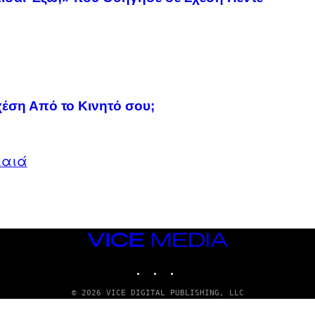
χέση Από το Κινητό σου;
αιά
VICE
MEDIA
INSTAGRAM
TIKTOK
YOUTUBE
© 2026 VICE DIGITAL PUBLISHING, LLC