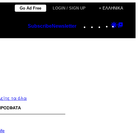
Go Ad Free
LOGIN / SIGN UP
+ ΕΛΛΗΝΙΚΆ
Instagram
TikTok
YouTube
Google
Googl
Subscribe
Newsletter
Discover
Top
Posts
είτε τα όλα
ΠΡΟΣΦΑΤΑ
ife