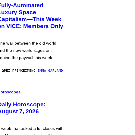
Fully-Automated
Luxury Space
Capitalism—This Week
on VICE: Members Only
he war between the old world
nd the new world rages on,
ehind the paywall this week.
 ΏΡΕΣ ΠΡΙΝ
ΚΕΊΜΕΝΟ
EMMA GARLAND
oroscopes
Daily Horoscope:
August 7, 2026
 week that asked a lot closes with