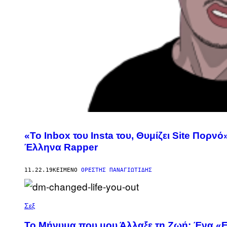
«Το Inbox του Ιnsta του, Θυμίζει Site Πορν
Έλληνα Rapper
11.22.19
ΚΕΊΜΕΝΟ
ΟΡΈΣΤΗΣ ΠΑΝΑΓΙΩΤΊΔΗΣ
Σεξ
Το Μήνυμα που μου Άλλαξε τη Ζωή: Ένα «Ε