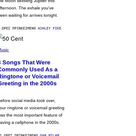
he Moon sextiling Jupiter this
fternoon. The exhale you’ve
een waiting for arrives tonight.
 ΏΡΕΣ ΠΡΙΝ
ΚΕΊΜΕΝΟ
ASHLEY FIKE
usic
3 Songs That Were
Commonly Used As a
Ringtone or Voicemail
Greeting in the 2000s
efore social media took over,
our ringtone or voicemail greeting
as the most important feature of
aving a cellphone in the 2000s.
1 ΏΡΕΣ ΠΡΙΝ
ΚΕΊΜΕΝΟ
DAN MILAM