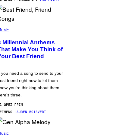
usic
3 Millennial Anthems
That Make You Think of
Your Best Friend
f you need a song to send to your
est friend right now to let them
now you’re thinking about them,
ere’s three.
1 ΏΡΕΣ ΠΡΙΝ
ΕΊΜΕΝΟ
LAUREN BOISVERT
usic