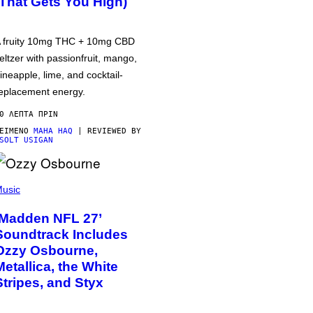
(That Gets You High)
 fruity 10mg THC + 10mg CBD
eltzer with passionfruit, mango,
ineapple, lime, and cocktail-
eplacement energy.
0 ΛΕΠΤΆ ΠΡΙΝ
ΕΊΜΕΝΟ
MAHA HAQ
| REVIEWED BY
SOLT USIGAN
usic
‘Madden NFL 27’
Soundtrack Includes
Ozzy Osbourne,
Metallica, the White
Stripes, and Styx