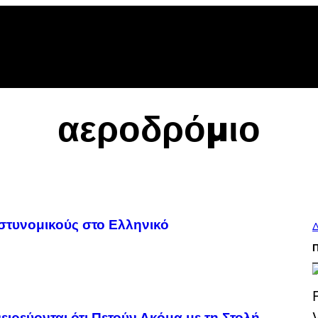
αεροδρόμιο
τυνομικούς στο Ελληνικό
Δ
ρεύονται ότι Πετούν Ακόμα με τη Στολή