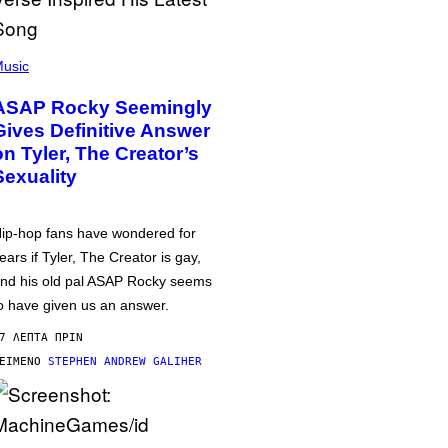
usic
ASAP Rocky Seemingly
Gives Definitive Answer
on Tyler, The Creator’s
Sexuality
ip-hop fans have wondered for
ears if Tyler, The Creator is gay,
nd his old pal ASAP Rocky seems
o have given us an answer.
7 ΛΕΠΤΆ ΠΡΙΝ
ΕΊΜΕΝΟ
STEPHEN ANDREW GALIHER