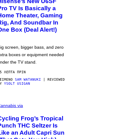
Hisense’s New U6SF
Pro TV Is Basically a
Home Theater, Gaming
Rig, And Soundbar In
One Box (Deal Alert!)
ig screen, bigger bass, and zero
xtra boxes or equipment needed
nder the TV stand.
5 ΛΕΠΤΆ ΠΡΙΝ
ΕΊΜΕΝΟ
SAM WATANUKI
| REVIEWED
BY
YSOLT USIGAN
annabis via
Cycling Frog’s Tropical
Punch THC Seltzer Is
Like an Adult Capri Sun