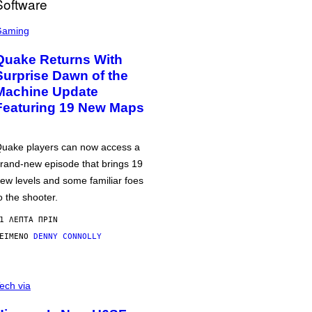
Gaming
Quake Returns With
Surprise Dawn of the
Machine Update
Featuring 19 New Maps
uake players can now access a
rand-new episode that brings 19
ew levels and some familiar foes
o the shooter.
1 ΛΕΠΤΆ ΠΡΙΝ
ΕΊΜΕΝΟ
DENNY CONNOLLY
ech via