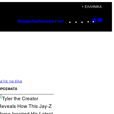
+ ΕΛΛΗΝΙΚΆ
Instagram
TikTok
YouTube
Google
Goog
Subscribe
Newsletter
Discove
Top
Posts
είτε τα όλα
ΠΡΟΣΦΑΤΑ