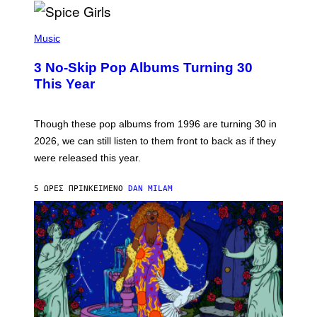
T
H
P
Y
H
Music
/
O
W
T
I
3 No-Skip Pop Albums Turning 30
O
R
B
E
This Year
Y
I
T
M
I
A
M
G
Though these pop albums from 1996 are turning 30 in
R
E
2026, we can still listen to them front to back as if they
O
N
were released this year.
E
Y
/
5 ΏΡΕΣ ΠΡΙΝ
ΚΕΊΜΕΝΟ
DAN MILAM
G
E
T
T
Y
I
M
A
G
E
S