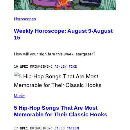
I
L
Horoscopes
L
U
Weekly Horoscope: August 9-August
S
T
15
R
A
T
I
How will your sign fare this week, stargazer?
O
N
B
10 ΏΡΕΣ ΠΡΙΝ
ΚΕΊΜΕΝΟ
ASHLEY FIKE
Y
R
E
E
S
(
A
P
Music
H
O
5 Hip-Hop Songs That Are Most
T
O
Memorable for Their Classic Hooks
B
Y
S
17 ΏΡΕΣ ΠΡΙΝ
ΚΕΊΜΕΝΟ
CALEB CATLIN
T