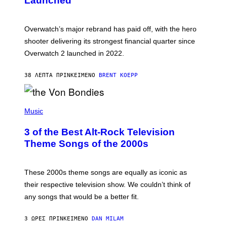
Launched
H
O
T
:
Overwatch’s major rebrand has paid off, with the hero
B
L
shooter delivering its strongest financial quarter since
I
Overwatch 2 launched in 2022.
Z
Z
A
38 ΛΕΠΤΆ ΠΡΙΝ
ΚΕΊΜΕΝΟ
BRENT KOEPP
R
D
P
H
Music
O
T
3 of the Best Alt-Rock Television
O
B
Theme Songs of the 2000s
Y
J
A
M
These 2000s theme songs are equally as iconic as
I
their respective television show. We couldn’t think of
E
M
any songs that would be a better fit.
C
C
A
3 ΏΡΕΣ ΠΡΙΝ
ΚΕΊΜΕΝΟ
DAN MILAM
R