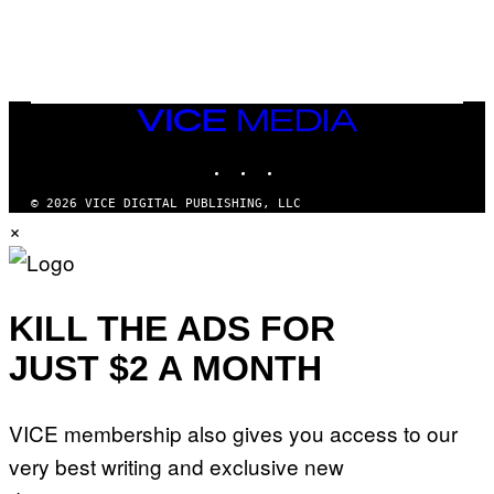
E
V
E
G
R
A
N
VICE
I
MEDIA
T
INSTAGRAM
TIKTOK
YOUTUBE
Z
/
W
© 2026 VICE DIGITAL PUBLISHING, LLC
I
×
R
E
I
M
A
G
KILL THE ADS FOR
E
)
JUST $2 A MONTH
VICE membership also gives you access to our
very best writing and exclusive new