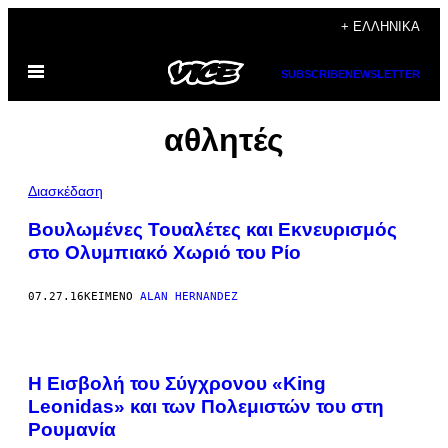
Μετάβαση
+ ΕΛΛΗΝΙΚΆ
στο
Ανοίξτε
περιεχόμενο
SUBSCRIBE
NEWSLETTER
το
μενού
αθλητές
Διασκέδαση
Βουλωμένες Τουαλέτες και Εκνευρισμός
στο Ολυμπιακό Χωριό του Ρίο
07.27.16
ΚΕΊΜΕΝΟ
ALAN HERNANDEZ
Η Εισβολή του Σύγχρονου «King
Leonidas» και των Πολεμιστών του στη
Ρουμανία