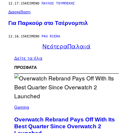
12.17.15
ΚΕΊΜΕΝΟ
ΠΑΎΛΟΣ ΤΟΥΜΠΈΚΗΣ
Διασκέδαση
Για Παρκούρ στο Τσέρνομπιλ
12.16.15
ΚΕΊΜΕΝΟ
PAU RIERA
Νεότερα
Παλαιά
Δείτε τα όλα
ΠΡΟΣΦΑΤΑ
S
C
Gaming
R
E
Overwatch Rebrand Pays Off With Its
E
N
Best Quarter Since Overwatch 2
S