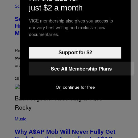
A
/
just $2 a month
M
Science
G
U
E
C
Scientists Found Smallpox DNA
T
H
VICE membership also gives you access to
T
,
Hidden in 500-Year-Old Chilean
our very best writing and exclusive new
Y
M
I
Mummies
documentaries.
U
M
C
A
H
G
O
Researchers accidentally recovered variola DNA from
E
L
Support for $2
S
D
two Indigenous adults buried during the early colonial
E
era.
R
See All Membership Plans
C
H
28 ΛΕΠΤΆ ΠΡΙΝ
ΚΕΊΜΕΝΟ
LUIS PRADA
I
L
Or, continue for free
E
A
N
M
U
M
(
M
P
Music
Y
H
T
O
H
Why A$AP Mob Will Never Fully Get
T
A
O