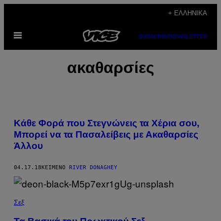
Μετάβαση
+ ΕΛΛΗΝΙΚΆ
στο
Ανοίξτε
περιεχόμενο
SUBSCRIBE
NEWSLETTER
το
μενού
ακαθαρσίες
Κάθε Φορά που Στεγνώνεις τα Χέρια σου,
Μπορεί να τα Πασαλείβεις με Ακαθαρσίες
Άλλου
04.17.18
ΚΕΊΜΕΝΟ
RIVER DONAGHEY
Σεξ