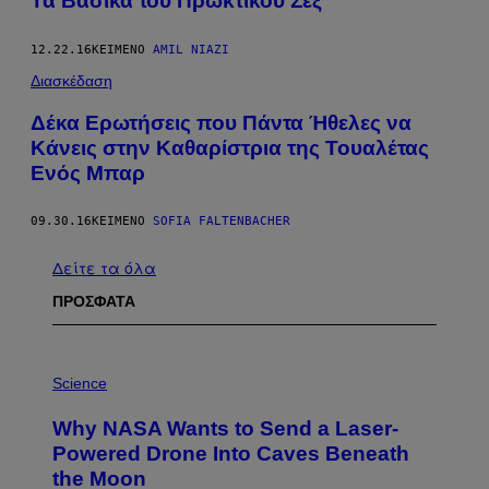
Τα Βασικά του Πρωκτικού Σεξ
12.22.16
ΚΕΊΜΕΝΟ
AMIL NIAZI
Διασκέδαση
Δέκα Ερωτήσεις που Πάντα Ήθελες να
Κάνεις στην Καθαρίστρια της Τουαλέτας
Ενός Μπαρ
09.30.16
ΚΕΊΜΕΝΟ
SOFIA FALTENBACHER
Δείτε τα όλα
ΠΡΟΣΦΑΤΑ
P
H
Science
O
T
Why NASA Wants to Send a Laser-
O
:
Powered Drone Into Caves Beneath
N
the Moon
A