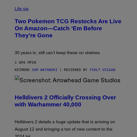
Life via
Two Pokemon TCG Restocks Are Live
On Amazon—Catch ‘Em Before
They’re Gone
30 years in, still can’t keep these on shelves.
1 ΏΡΑ ΠΡΙΝ
ΚΕΊΜΕΝΟ
SAM WATANUKI
| REVIEWED BY
YSOLT USIGAN
S
C
R
Helldivers 2 Officially Crossing Over
E
with Warhammer 40,000
E
N
S
H
Helldivers 2 details a huge update that is arriving on
O
T
August 12 and bringing a ton of new content to the
:
2024 hit.
A