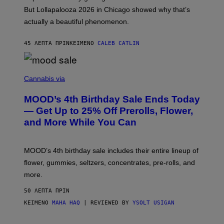
O
But Lollapalooza 2026 in Chicago showed why that’s
B
actually a beautiful phenomenon.
I
L
E
45 ΛΕΠΤΆ ΠΡΙΝ
ΚΕΊΜΕΝΟ
CALEB CATLIN
)
C
O
Cannabis via
U
R
MOOD’s 4th Birthday Sale Ends Today
T
E
— Get Up to 25% Off Prerolls, Flower,
S
and More While You Can
Y
O
F
M
MOOD’s 4th birthday sale includes their entire lineup of
O
O
flower, gummies, seltzers, concentrates, pre-rolls, and
D
more.
50 ΛΕΠΤΆ ΠΡΙΝ
ΚΕΊΜΕΝΟ
MAHA HAQ
| REVIEWED BY
YSOLT USIGAN