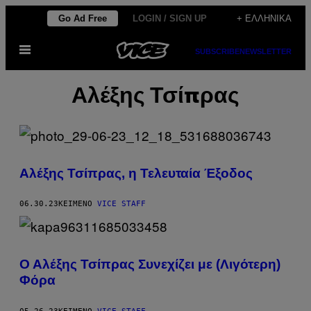
Μετάβαση
Go Ad Free
LOGIN / SIGN UP
+ ΕΛΛΗΝΙΚΆ
στο
Ανοίξτε
περιεχόμενο
SUBSCRIBE
NEWSLETTER
το
μενού
Αλέξης Τσίπρας
Αλέξης Τσίπρας, η Τελευταία Έξοδος
06.30.23
ΚΕΊΜΕΝΟ
VICE STAFF
Ο Αλέξης Τσίπρας Συνεχίζει με (Λιγότερη)
Φόρα