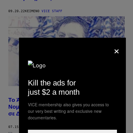
09.20.22
ΚΕΊΜΕΝΟ
VICE STAFF
×
Kill the ads for
just $2 a month
Το Άδειασμα από τον Τσίπρα και το
VICE membership also gives you access to
Νομοσχέδιο για την Παιδεία που Πέρασε
our very best writing and exclusive new
σε Δεύτερη Μοίρα
documentaries.
07.15.22
ΚΕΊΜΕΝΟ
VICE STAFF