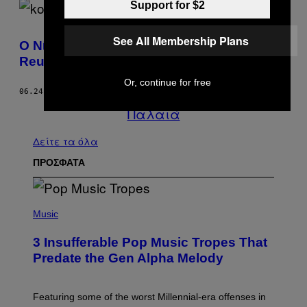
Support for $2
See All Membership Plans
Ο Νίκος Κοτζιάς Έκανε “Attend” στο
Reunion της Τάξης του 2015
Or, continue for free
06.24.22
ΚΕΊΜΕΝΟ
VICE STAFF
Παλαιά
Δείτε τα όλα
ΠΡΟΣΦΑΤΑ
(
P
Music
H
O
3 Insufferable Pop Music Tropes That
T
O
Predate the Gen Alpha Melody
B
Y
M
A
Featuring some of the worst Millennial-era offenses in
R