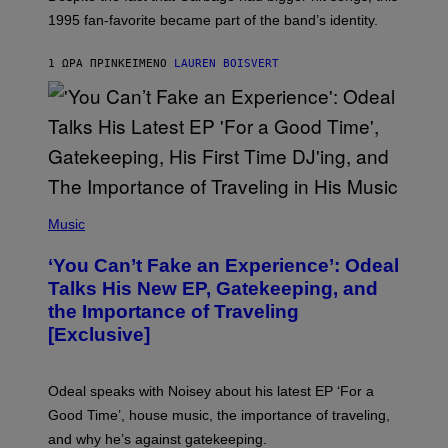
A
1995 fan-favorite became part of the band’s identity.
E
P
S
1 ΏΡΑ ΠΡΙΝ
ΚΕΊΜΕΝΟ
LAUREN BOISVERT
/
G
E
T
T
Y
I
M
A
G
(
E
P
Music
S
H
)
O
‘You Can’t Fake an Experience’: Odeal
T
O
Talks His New EP, Gatekeeping, and
V
the Importance of Traveling
I
A
[Exclusive]
M
A
R
K
Odeal speaks with Noisey about his latest EP ‘For a
C
Good Time’, house music, the importance of traveling,
L
E
and why he’s against gatekeeping.
N