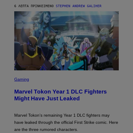
/
6 ΛΕΠΤΆ ΠΡΙΝ
ΚΕΊΜΕΝΟ
STEPHEN ANDREW GALIHER
G
E
T
T
Y
I
M
A
G
E
S
S
C
Gaming
R
E
Marvel Tokon Year 1 DLC Fighters
E
N
Might Have Just Leaked
S
H
O
T
Marvel Tokon’s remaining Year 1 DLC fighters may
:
have leaked through the official First Strike comic. Here
P
L
are the three rumored characters.
A