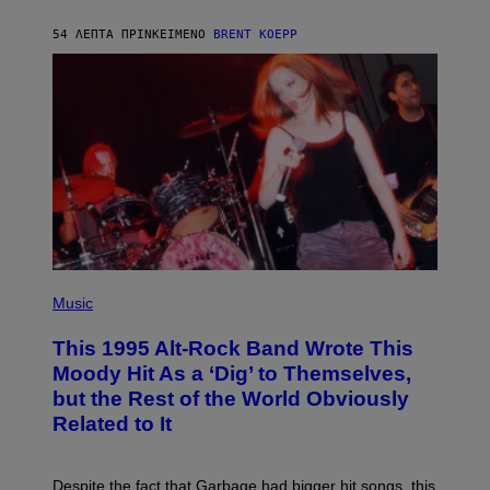
Y
S
54 ΛΕΠΤΆ ΠΡΙΝ
ΚΕΊΜΕΝΟ
BRENT KOEPP
T
A
T
I
O
N
(
P
Music
H
O
This 1995 Alt-Rock Band Wrote This
T
O
Moody Hit As a ‘Dig’ to Themselves,
B
but the Rest of the World Obviously
Y
G
Related to It
I
E
K
N
Despite the fact that Garbage had bigger hit songs, this