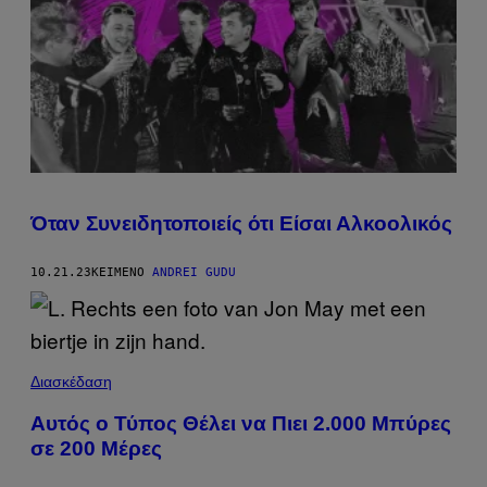
Όταν Συνειδητοποιείς ότι Είσαι Αλκοολικός
10.21.23
ΚΕΊΜΕΝΟ
ANDREI GUDU
Διασκέδαση
Αυτός ο Τύπος Θέλει να Πιει 2.000 Μπύρες
σε 200 Μέρες