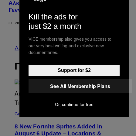
Αλκίνοε, Πιστεύεις στις Φιλίες που
Γεννιούνται στα Μπαρ;
Kill the ads for
01.20.23
ΚΕΊΜΕΝΟ
ΜΕΛΠΟΜΈΝΗ ΜΑΡΑΓΚΊΔΟΥ
just $2 a month
Παλαιά
VICE membership also gives you access to
our very best writing and exclusive new
Δείτε τα όλα
documentaries.
ΠΡΟΣΦΑΤΑ
Support for $2
See All Membership Plans
Or, continue for free
S
C
Gaming
R
E
8 New Fortnite Sprites Added in
E
N
August 6 Update – Locations &