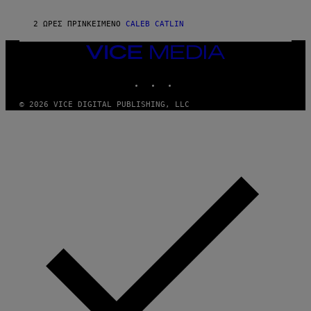
N
O
2 ΏΡΕΣ ΠΡΙΝ
ΚΕΊΜΕΝΟ
CALEB CATLIN
N
)
VICE
MEDIA
INSTAGRAM
TIKTOK
YOUTUBE
© 2026 VICE DIGITAL PUBLISHING, LLC