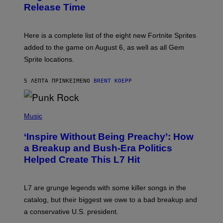
S
Release Time
H
O
T
:
Here is a complete list of the eight new Fortnite Sprites
E
P
added to the game on August 6, as well as all Gem
I
Sprite locations.
C
G
A
5 ΛΕΠΤΆ ΠΡΙΝ
ΚΕΊΜΕΝΟ
BRENT KOEPP
M
E
S
P
H
Music
O
T
‘Inspire Without Being Preachy’: How
O
B
a Breakup and Bush-Era Politics
Y
Helped Create This L7 Hit
G
I
E
K
L7 are grunge legends with some killer songs in the
N
A
catalog, but their biggest we owe to a bad breakup and
E
a conservative U.S. president.
P
S