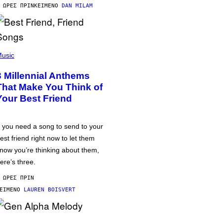
 ΏΡΕΣ ΠΡΙΝ
ΚΕΊΜΕΝΟ
DAN MILAM
usic
3 Millennial Anthems
That Make You Think of
Your Best Friend
f you need a song to send to your
est friend right now to let them
now you’re thinking about them,
ere’s three.
 ΏΡΕΣ ΠΡΙΝ
ΕΊΜΕΝΟ
LAUREN BOISVERT