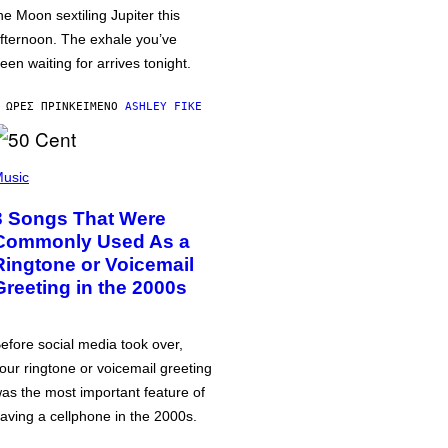
he Moon sextiling Jupiter this
fternoon. The exhale you’ve
een waiting for arrives tonight.
 ΏΡΕΣ ΠΡΙΝ
ΚΕΊΜΕΝΟ
ASHLEY FIKE
usic
3 Songs That Were
Commonly Used As a
Ringtone or Voicemail
Greeting in the 2000s
efore social media took over,
our ringtone or voicemail greeting
as the most important feature of
aving a cellphone in the 2000s.