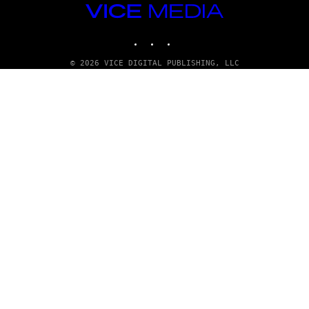
VICE
MEDIA
INSTAGRAM
TIKTOK
YOUTUBE
© 2026 VICE DIGITAL PUBLISHING, LLC