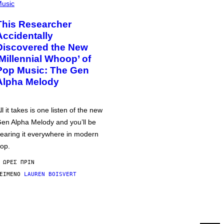
usic
This Researcher
Accidentally
Discovered the New
‘Millennial Whoop’ of
Pop Music: The Gen
Alpha Melody
ll it takes is one listen of the new
en Alpha Melody and you’ll be
earing it everywhere in modern
op.
 ΏΡΕΣ ΠΡΙΝ
ΕΊΜΕΝΟ
LAUREN BOISVERT