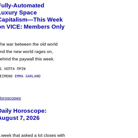
Fully-Automated
Luxury Space
Capitalism—This Week
on VICE: Members Only
he war between the old world
nd the new world rages on,
ehind the paywall this week.
1 ΛΕΠΤΆ ΠΡΙΝ
ΕΊΜΕΝΟ
EMMA GARLAND
oroscopes
Daily Horoscope:
August 7, 2026
 week that asked a lot closes with