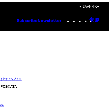
+ ΕΛΛΗΝΙΚΆ
Instagram
TikTok
YouTube
Google
Goog
Subscribe
Newsletter
Discove
Top
Posts
είτε τα όλα
ΠΡΟΣΦΑΤΑ
ife