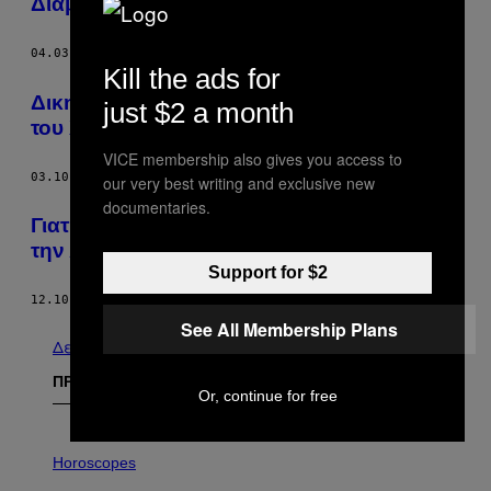
Διαβάσεις Πουθενά Αλλού
04.03.15
ΚΕΊΜΕΝΟ
VICE STAFF
Kill the ads for
Δικηγόρος Έπεισε τις Αρχές ότι ο Πελάτης
just $2 a month
του Χρειάζεται Χόρτο για να Λειτουργήσει
VICE membership also gives you access to
03.10.15
ΚΕΊΜΕΝΟ
​JON SILMAN
our very best writing and exclusive new
documentaries.
Γιατί Είναι Τόσο Δύσκολο να Μιλάμε για
την Αντρική Ανορεξία;
Support for $2
12.10.14
ΚΕΊΜΕΝΟ
HUW OLIVER, ILLUSTRATIONS; TOM SCOTCHER
See All Membership Plans
Δείτε τα όλα
ΠΡΟΣΦΑΤΑ
Or, continue for free
I
L
Horoscopes
L