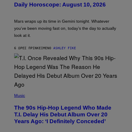
U
Daily Horoscope: August 10, 2026
S
T
R
A
Mars wraps up its time in Gemini tonight. Whatever
T
I
you’ve been moving fast on, today’s the day to actually
O
look at it.
N
B
Y
6 ΏΡΕΣ ΠΡΙΝ
ΚΕΊΜΕΝΟ
ASHLEY FIKE
R
E
E
S
A
.
(
P
Music
H
O
The 90s Hip-Hop Legend Who Made
T
O
T.I. Delay His Debut Album Over 20
B
Years Ago: ‘I Definitely Conceded’
Y
J
O