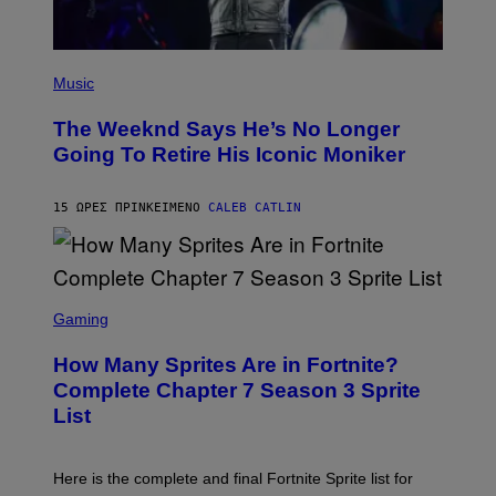
/
G
E
T
(
T
P
Music
Y
H
I
O
M
The Weeknd Says He’s No Longer
T
A
O
Going To Retire His Iconic Moniker
G
B
E
Y
S
P
)
15 ΏΡΕΣ ΠΡΙΝ
ΚΕΊΜΕΝΟ
CALEB CATLIN
E
D
R
O
B
E
S
C
C
Gaming
E
R
R
E
How Many Sprites Are in Fortnite?
R
E
A
N
Complete Chapter 7 Season 3 Sprite
/
S
List
G
H
E
O
T
T
T
:
Here is the complete and final Fortnite Sprite list for
Y
E