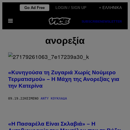
Μετάβαση
Go Ad Free
LOGIN / SIGN UP
+ ΕΛΛΗΝΙΚΆ
στο
Ανοίξτε
περιεχόμενο
SUBSCRIBE
NEWSLETTER
το
μενού
ανορεξία
«Κυνηγούσα τη Ζυγαριά Χωρίς Νούμερο
Τερματισμού» – Η Μάχη της Ανορεξίας για
την Κατερίνα
09.19.22
ΚΕΊΜΕΝΟ
ΆΝΤΥ ΚΟΥΚΛΆΔΑ
«Η Πασαρέλα Είναι Σκλαβιά» – Η