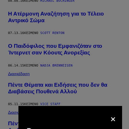
08.08.16
ΚΕΊΜΕΝΟ
MICHAEL BUCHINGER
Η Ατέρμονη Αναζήτηση για το Τέλειο
Αντρικό Σώμα
07.13.16
ΚΕΊΜΕΝΟ
SCOTT RENTON
Ο Παιδόφιλος που Εμφανιζόταν στο
Ίντερνετ σαν Kόουτς Ανορεξίας
06.14.15
ΚΕΊΜΕΝΟ
NADJA BRENNEISEN
Διασκέδαση
Πέντε Θέματα και Ειδήσεις που δεν θα
Διαβάσεις Πουθενά Αλλού
05.11.15
ΚΕΊΜΕΝΟ
VICE STAFF
×
Διασκέδαση
Πέντε Θέματα και Ειδήσεις που δεν θα