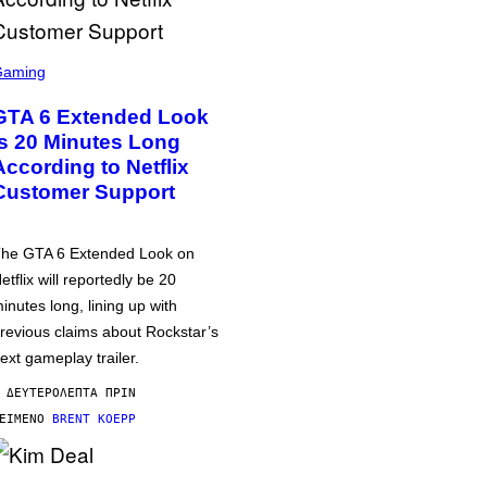
Gaming
GTA 6 Extended Look
is 20 Minutes Long
According to Netflix
Customer Support
he GTA 6 Extended Look on
etflix will reportedly be 20
inutes long, lining up with
revious claims about Rockstar’s
ext gameplay trailer.
 ΔΕΥΤΕΡΌΛΕΠΤΑ ΠΡΙΝ
ΕΊΜΕΝΟ
BRENT KOEPP