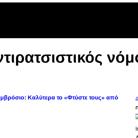
ντιρατσιστικός νόμ
Αμβρόσιο: Καλύτερα το «Φτύστε τους» από
Δ