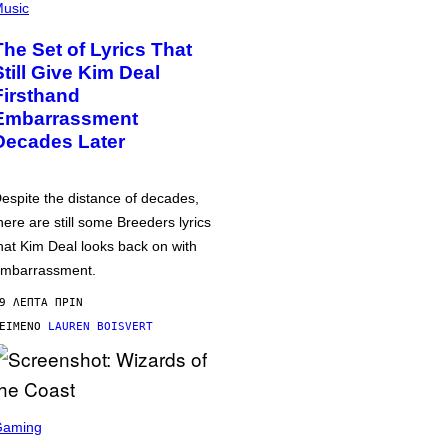
usic
The Set of Lyrics That
Still Give Kim Deal
Firsthand
Embarrassment
Decades Later
espite the distance of decades,
here are still some Breeders lyrics
hat Kim Deal looks back on with
mbarrassment.
9 ΛΕΠΤΆ ΠΡΙΝ
ΕΊΜΕΝΟ
LAUREN BOISVERT
Gaming