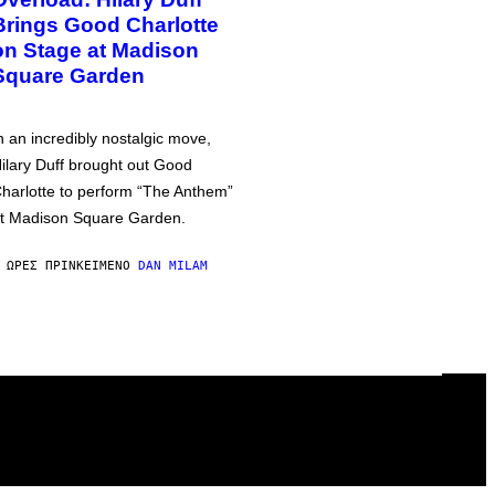
Brings Good Charlotte
on Stage at Madison
Square Garden
n an incredibly nostalgic move,
ilary Duff brought out Good
harlotte to perform “The Anthem”
t Madison Square Garden.
 ΏΡΕΣ ΠΡΙΝ
ΚΕΊΜΕΝΟ
DAN MILAM