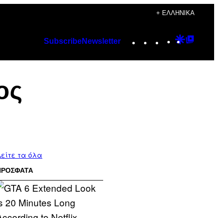
+ ΕΛΛΗΝΙΚΆ
Instagram
TikTok
YouTube
Google
Googl
Subscribe
Newsletter
Discover
Top
Posts
ος
είτε τα όλα
ΠΡΟΣΦΑΤΑ