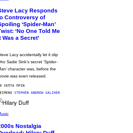
Steve Lacy Responds
to Controversy of
Spoiling ‘Spider-Man’
Twist: ‘No One Told Me
It Was a Secret’
teve Lacy accidentally let it slip
ho Sadie Sink’s secret ‘Spider-
an’ character was, before the
ovie was even released.
9 ΛΕΠΤΆ ΠΡΙΝ
ΕΊΜΕΝΟ
STEPHEN ANDREW GALIHER
usic
2000s Nostalgia
Overload: Hilary Duff