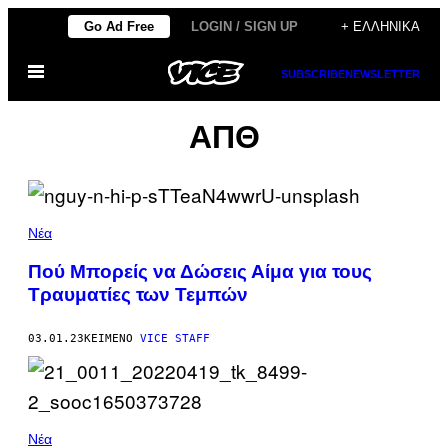
Μετάβαση
Go Ad Free
LOGIN / SIGN UP
+ ΕΛΛΗΝΙΚΆ
στο
Ανοίξτε
περιεχόμενο
SUBSCRIBE
NEWSLETTER
το
μενού
ΑΠΘ
Νέα
Πού Μπορείς να Δώσεις Αίμα για τους
Τραυματίες των Τεμπών
03.01.23
ΚΕΊΜΕΝΟ
VICE STAFF
Νέα