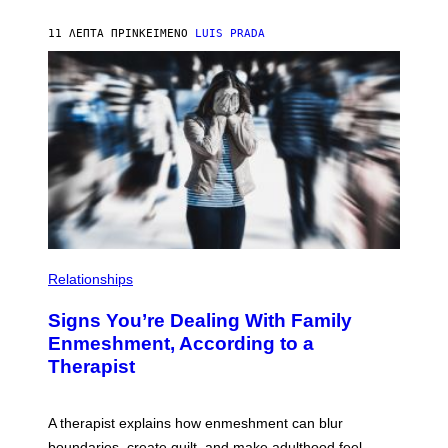
O
P
C
H
11 ΛΕΠΤΆ ΠΡΙΝ
ΚΕΊΜΕΝΟ
LUIS PRADA
K
O
/
T
G
O
E
L
T
I
T
B
Y
R
I
A
M
R
A
Y
G
/
E
G
S
E
T
T
Y
Relationships
I
M
A
Signs You’re Dealing With Family
G
E
Enmeshment, According to a
S
Therapist
A therapist explains how enmeshment can blur
boundaries, create guilt, and make adulthood feel