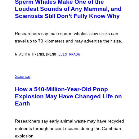
M
Sperm Whales Make One of the
O
A
:
Loudest Sounds of Any Mammal, and
G
V
E
Scientists Still Don’t Fully Know Why
I
S
C
T
O
Researchers say male sperm whales’ slow clicks can
R
H
travel up to 70 kilometers and may advertise their size.
A
B
B
6 ΛΕΠΤΆ ΠΡΙΝ
ΚΕΊΜΕΝΟ
LUIS PRADA
I
C
K
P
V
H
Science
I
O
S
T
I
How a 540-Million-Year-Old Poop
O
O
:
N
Explosion May Have Changed Life on
D
S
Earth
B
/
E
S
N
C
I
I
Researchers say early animal waste may have recycled
T
E
O
N
nutrients through ancient oceans during the Cambrian
S
C
explosion.
T
E