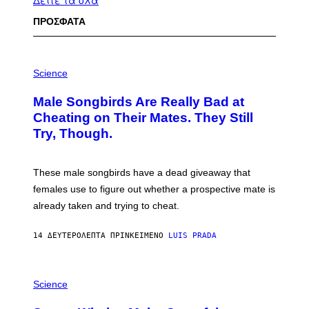
Δείτε τα όλα
ΠΡΟΣΦΑΤΑ
P
H
Science
O
T
Male Songbirds Are Really Bad at
O
:
Cheating on Their Mates. They Still
A
Try, Though.
N
D
R
E
These male songbirds have a dead giveaway that
W
_
females use to figure out whether a prospective mate is
H
already taken and trying to cheat.
O
W
E
14 ΔΕΥΤΕΡΌΛΕΠΤΑ ΠΡΙΝ
ΚΕΊΜΕΝΟ
LUIS PRADA
/
G
E
T
P
T
H
Science
Y
O
I
T