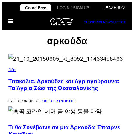
Μετάβαση
Go Ad Free
LOGIN / SIGN UP
+ ΕΛΛΗΝΙΚΆ
στο
Ανοίξτε
περιεχόμενο
SUBSCRIBE
NEWSLETTER
το
μενού
αρκούδα
Νέα
Τσακάλια, Αρκούδες και Αγριογούρουνα:
Τα Άγρια Ζώα της Θεσσαλονίκης
07.03.23
ΚΕΊΜΕΝΟ
ΚΏΣΤΑΣ ΚΑΝΤΟΎΡΗΣ
Τι θα Συνέβαινε αν μια Αρκούδα Έπαιρνε