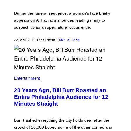
During the funeral sequence, a woman’s face briefly
appears on Al Pacino’s shoulder, leading many to
suspect it was a supernatural occurrence.
22 ΛΕΠΤΆ ΠΡΙΝ
ΚΕΊΜΕΝΟ
TONY ALPSEN
B
I
Entertainment
L
L
20 Years Ago, Bill Burr Roasted an
B
U
Entire Philadelphia Audience for 12
R
Minutes Straight
R
Burr trashed everything the city holds dear after the
crowd of 10,000 booed some of the other comedians