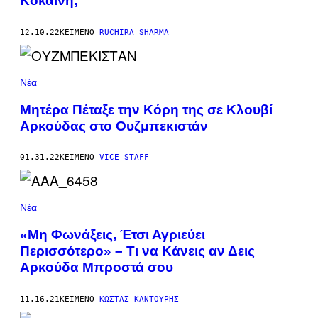
Κοκαΐνη;
12.10.22
ΚΕΊΜΕΝΟ
RUCHIRA SHARMA
Νέα
Μητέρα Πέταξε την Κόρη της σε Κλουβί
Αρκούδας στο Ουζμπεκιστάν
01.31.22
ΚΕΊΜΕΝΟ
VICE STAFF
Νέα
«Μη Φωνάξεις, Έτσι Αγριεύει
Περισσότερο» – Τι να Κάνεις αν Δεις
Αρκούδα Μπροστά σου
11.16.21
ΚΕΊΜΕΝΟ
ΚΏΣΤΑΣ ΚΑΝΤΟΎΡΗΣ