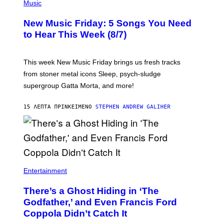
H
Music
O
T
New Music Friday: 5 Songs You Need
O
C
to Hear This Week (8/7)
R
E
D
I
This week New Music Friday brings us fresh tracks
T
from stoner metal icons Sleep, psych-sludge
B
Y
supergroup Gatta Morta, and more!
T
R
A
15 ΛΕΠΤΆ ΠΡΙΝ
ΚΕΊΜΕΝΟ
STEPHEN ANDREW GALIHER
V
I
S
S
H
I
N
N
Entertainment
There’s a Ghost Hiding in ‘The
Godfather,’ and Even Francis Ford
Coppola Didn’t Catch It