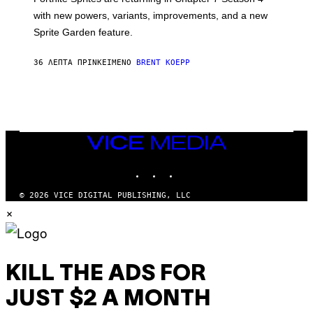
:
with new powers, variants, improvements, and a new
E
P
Sprite Garden feature.
I
C
G
36 ΛΕΠΤΆ ΠΡΙΝ
ΚΕΊΜΕΝΟ
BRENT KOEPP
A
M
E
S
VICE
MEDIA
INSTAGRAM
TIKTOK
YOUTUBE
© 2026 VICE DIGITAL PUBLISHING, LLC
×
KILL THE ADS FOR
JUST $2 A MONTH