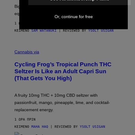
R
Big screen, bigger bass, and zero extra boxes or
E
equipment needed under the TV stand.
Or, continue for free
1 ΏΡΑ ΠΡΙΝ
ΚΕΊΜΕΝΟ
SAM WATANUKI
| REVIEWED BY
YSOLT USIGAN
M
A
Cannabis via
H
A
Cycling Frog’s Tropical Punch THC
H
A
Seltzer Is Like an Adult Capri Sun
Q
(That Gets You High)
F
O
R
V
A fruity 10mg THC + 10mg CBD seltzer with
I
C
passionfruit, mango, pineapple, lime, and cocktail-
E
replacement energy.
1 ΏΡΑ ΠΡΙΝ
ΚΕΊΜΕΝΟ
MAHA HAQ
| REVIEWED BY
YSOLT USIGAN