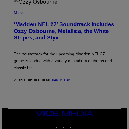
P
H
Music
O
T
‘Madden NFL 27’ Soundtrack Includes
O
B
Ozzy Osbourne, Metallica, the White
Y
Stripes, and Styx
N
I
C
K
The soundtrack for the upcoming Madden NFL 27
L
A
game is loaded with a variety of stadium anthems and
H
classic hits.
A
M
/
2 ΏΡΕΣ ΠΡΙΝ
ΚΕΊΜΕΝΟ
DAN MILAM
G
E
T
T
Y
I
M
A
VICE
G
MEDIA
E
INSTAGRAM
TIKTOK
YOUTUBE
S