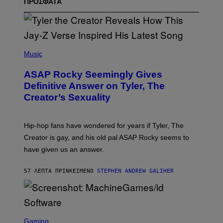
ΠΡΟΣΦΑΤΑ
P
H
Music
O
T
ASAP Rocky Seemingly Gives
O
B
Definitive Answer on Tyler, The
Y
Creator’s Sexuality
M
O
N
I
Hip-hop fans have wondered for years if Tyler, The
C
A
Creator is gay, and his old pal ASAP Rocky seems to
S
have given us an answer.
C
H
I
57 ΛΕΠΤΆ ΠΡΙΝ
ΚΕΊΜΕΝΟ
STEPHEN ANDREW GALIHER
P
P
E
R
/
G
S
E
C
Gaming