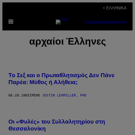
Μετάβαση
+ ΕΛΛΗΝΙΚΆ
στο
Ανοίξτε
περιεχόμενο
SUBSCRIBE
NEWSLETTER
το
μενού
αρχαίοι Έλληνες
Το Σεξ και o Πρωταθλητισμός Δεν Πάνε
Παρέα: Μύθος ή Αλήθεια;
06.28.18
ΚΕΊΜΕΝΟ
JUSTIN LEHMILLER, PHD
Οι «Φυλές» του Συλλαλητηρίου στη
Θεσσαλονίκη