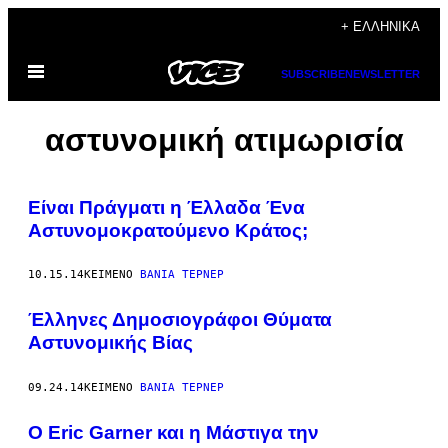
Μετάβαση
+ ΕΛΛΗΝΙΚΆ
στο
Ανοίξτε
περιεχόμενο
SUBSCRIBE
NEWSLETTER
το
μενού
αστυνομική ατιμωρισία
Είναι Πράγματι η Έλλαδα Ένα
Αστυνομοκρατούμενο Κράτος;
10.15.14
ΚΕΊΜΕΝΟ
ΒΆΝΙΑ ΤΈΡΝΕΡ
Έλληνες Δημοσιογράφοι Θύματα
Αστυνομικής Βίας
09.24.14
ΚΕΊΜΕΝΟ
ΒΆΝΙΑ ΤΈΡΝΕΡ
O Eric Garner και η Μάστιγα την