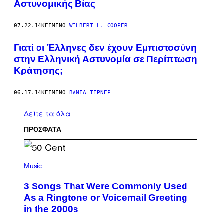
Αστυνομικής Βίας
07.22.14
ΚΕΊΜΕΝΟ
WILBERT L. COOPER
Γιατί οι Έλληνες δεν έχουν Εμπιστοσύνη
στην Ελληνική Αστυνομία σε Περίπτωση
Κράτησης;
06.17.14
ΚΕΊΜΕΝΟ
ΒΆΝΙΑ ΤΈΡΝΕΡ
Δείτε τα όλα
ΠΡΟΣΦΑΤΑ
P
H
Music
O
T
3 Songs That Were Commonly Used
O
B
As a Ringtone or Voicemail Greeting
Y
in the 2000s
G
R