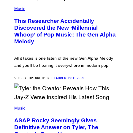
(
G
P
Music
E
H
T
O
T
This Researcher Accidentally
T
Y
O
I
Discovered the New ‘Millennial
B
M
Whoop’ of Pop Music: The Gen Alpha
Y
A
T
G
Melody
A
E
Y
S
L
F
O
O
All it takes is one listen of the new Gen Alpha Melody
R
R
and you’ll be hearing it everywhere in modern pop.
H
R
I
A
L
D
5 ΏΡΕΣ ΠΡΙΝ
ΚΕΊΜΕΝΟ
LAUREN BOISVERT
L
I
/
O
G
D
E
I
T
S
T
N
P
Y
E
H
Music
I
Y
O
M
T
A
ASAP Rocky Seemingly Gives
O
G
B
Definitive Answer on Tyler, The
E
Y
S