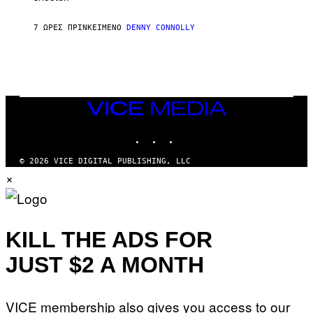
I
N
7 ΏΡΕΣ ΠΡΙΝ
ΚΕΊΜΕΝΟ
DENNY CONNOLLY
E
G
A
M
E
S
/
I
VICE
D
MEDIA
S
INSTAGRAM
TIKTOK
YOUTUBE
O
F
T
© 2026 VICE DIGITAL PUBLISHING, LLC
W
×
A
R
E
KILL THE ADS FOR
JUST $2 A MONTH
VICE membership also gives you access to our