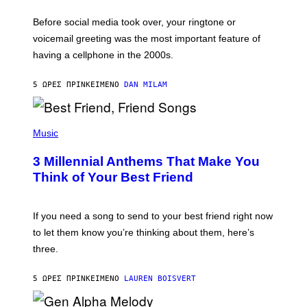
E
G
Before social media took over, your ringtone or
O
R
voicemail greeting was the most important feature of
Y
having a cellphone in the 2000s.
B
O
J
5 ΏΡΕΣ ΠΡΙΝ
ΚΕΊΜΕΝΟ
DAN MILAM
O
R
Q
U
P
E
H
Music
Z
O
/
T
G
3 Millennial Anthems That Make You
O
E
B
Think of Your Best Friend
T
Y
T
K
Y
E
I
V
If you need a song to send to your best friend right now
M
I
A
to let them know you’re thinking about them, here’s
N
G
W
three.
E
I
S
N
T
5 ΏΡΕΣ ΠΡΙΝ
ΚΕΊΜΕΝΟ
LAUREN BOISVERT
E
R
/