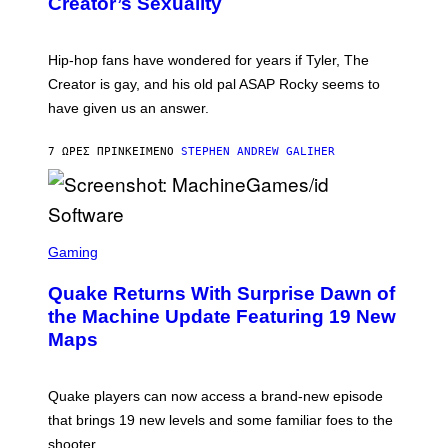
Creator’s Sexuality
M
)
O
N
I
Hip-hop fans have wondered for years if Tyler, The
C
A
Creator is gay, and his old pal ASAP Rocky seems to
S
have given us an answer.
C
H
I
7 ΏΡΕΣ ΠΡΙΝ
ΚΕΊΜΕΝΟ
STEPHEN ANDREW GALIHER
P
P
E
R
/
G
S
E
C
Gaming
T
R
T
E
Y
Quake Returns With Surprise Dawn of
E
I
N
the Machine Update Featuring 19 New
M
S
A
Maps
H
G
O
E
T
S
:
Quake players can now access a brand-new episode
M
A
that brings 19 new levels and some familiar foes to the
C
shooter.
H