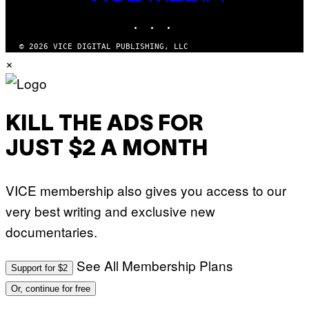
MEDIA
L
INSTAGRAM
TIKTOK
YOUTUBE
M
M
A
© 2026 VICE DIGITAL PUBLISHING, LLC
G
×
I
C
KILL THE ADS FOR
JUST $2 A MONTH
VICE membership also gives you access to our
very best writing and exclusive new
documentaries.
See All Membership Plans
Support for $2
Or, continue for free