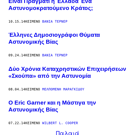
Είναι Πράγματι η Έλλαδα Ένα
Αστυνομοκρατούμενο Κράτος;
10.15.14
ΚΕΊΜΕΝΟ
ΒΆΝΙΑ ΤΈΡΝΕΡ
Έλληνες Δημοσιογράφοι Θύματα
Αστυνομικής Βίας
09.24.14
ΚΕΊΜΕΝΟ
ΒΆΝΙΑ ΤΈΡΝΕΡ
Δύο Xρόνια Kαταχρηστικών Eπιχειρήσεων
«Σκούπα» από την Αστυνομία
08.04.14
ΚΕΊΜΕΝΟ
ΜΕΛΠΟΜΈΝΗ ΜΑΡΑΓΚΊΔΟΥ
O Eric Garner και η Μάστιγα την
Αστυνομικής Βίας
07.22.14
ΚΕΊΜΕΝΟ
WILBERT L. COOPER
Παλαιά