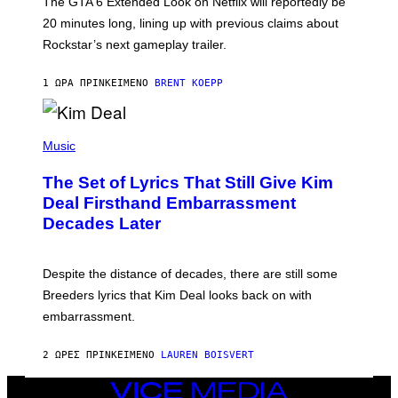
The GTA 6 Extended Look on Netflix will reportedly be
R
O
20 minutes long, lining up with previous claims about
C
Rockstar’s next gameplay trailer.
K
S
T
1 ΏΡΑ ΠΡΙΝ
ΚΕΊΜΕΝΟ
BRENT KOEPP
A
R
G
A
P
M
H
Music
E
O
S
T
,
The Set of Lyrics That Still Give Kim
O
N
B
Deal Firsthand Embarrassment
E
Y
T
Decades Later
J
F
E
L
F
I
F
X
Despite the distance of decades, there are still some
K
R
Breeders lyrics that Kim Deal looks back on with
A
embarrassment.
V
I
T
2 ΏΡΕΣ ΠΡΙΝ
ΚΕΊΜΕΝΟ
LAUREN BOISVERT
Z
/
F
VICE
I