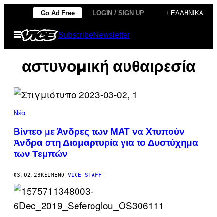
Μετάβαση
Go Ad Free
LOGIN / SIGN UP
+ ΕΛΛΗΝΙΚΆ
στο
Ανοίξτε
Subscribe
Newsletter
περιεχόμενο
το
μενού
αστυνομική αυθαιρεσία
Νέα
Βίντεο με Άνδρες των ΜΑΤ να Χτυπούν
Άνδρα στη Διαμαρτυρία για το Δυστύχημα
των Τεμπών
03.02.23
ΚΕΊΜΕΝΟ
VICE STAFF