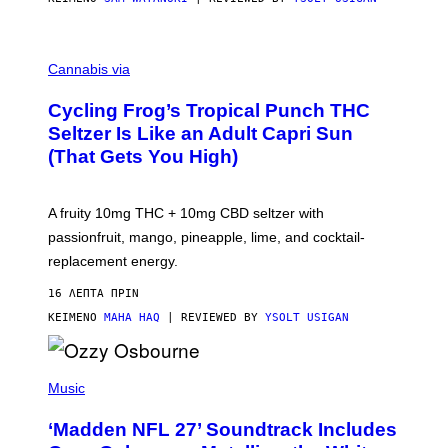
M
A
Cannabis via
H
A
Cycling Frog’s Tropical Punch THC
H
A
Seltzer Is Like an Adult Capri Sun
Q
(That Gets You High)
F
O
R
V
A fruity 10mg THC + 10mg CBD seltzer with
I
C
passionfruit, mango, pineapple, lime, and cocktail-
E
replacement energy.
16 ΛΕΠΤΆ ΠΡΙΝ
ΚΕΊΜΕΝΟ
MAHA HAQ
| REVIEWED BY
YSOLT USIGAN
P
H
Music
O
T
‘Madden NFL 27’ Soundtrack Includes
O
B