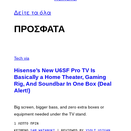
Δείτε τα όλα
ΠΡΟΣΦΑΤΑ
V
I
Tech via
A
H
Hisense’s New U6SF Pro TV Is
I
S
Basically a Home Theater, Gaming
E
Rig, And Soundbar In One Box (Deal
N
S
Alert!)
E
Big screen, bigger bass, and zero extra boxes or
equipment needed under the TV stand.
1 ΛΕΠΤΌ ΠΡΙΝ
ΚΕΊΜΕΝΟ
SAM WATANUKI
| REVIEWED BY
YSOLT USIGAN