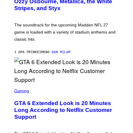
Ozzy Osbourne, Metallica, the White
Y
Stripes, and Styx
N
I
C
K
The soundtrack for the upcoming Madden NFL 27
L
A
game is loaded with a variety of stadium anthems and
H
classic hits.
A
M
/
1 ΏΡΑ ΠΡΙΝ
ΚΕΊΜΕΝΟ
DAN MILAM
G
E
T
T
Y
I
M
A
S
G
C
Gaming
E
R
S
E
GTA 6 Extended Look is 20 Minutes
E
N
Long According to Netflix Customer
S
Support
H
O
T
: