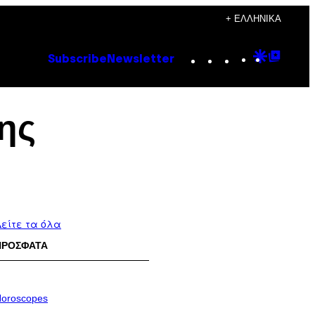
+ ΕΛΛΗΝΙΚΆ
Instagram
TikTok
YouTube
Google
Goog
Subscribe
Newsletter
Discove
Top
Posts
ης
είτε τα όλα
ΠΡΟΣΦΑΤΑ
oroscopes