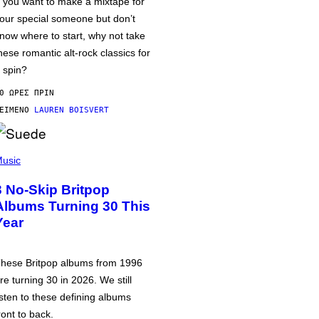
f you want to make a mixtape for
our special someone but don’t
now where to start, why not take
hese romantic alt-rock classics for
 spin?
0 ΏΡΕΣ ΠΡΙΝ
ΕΊΜΕΝΟ
LAUREN BOISVERT
usic
3 No-Skip Britpop
Albums Turning 30 This
Year
hese Britpop albums from 1996
re turning 30 in 2026. We still
isten to these defining albums
ront to back.