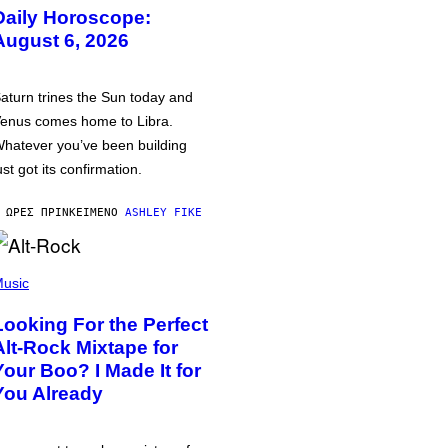
Daily Horoscope:
August 6, 2026
aturn trines the Sun today and
enus comes home to Libra.
hatever you’ve been building
ust got its confirmation.
 ΏΡΕΣ ΠΡΙΝ
ΚΕΊΜΕΝΟ
ASHLEY FIKE
usic
Looking For the Perfect
Alt-Rock Mixtape for
Your Boo? I Made It for
You Already