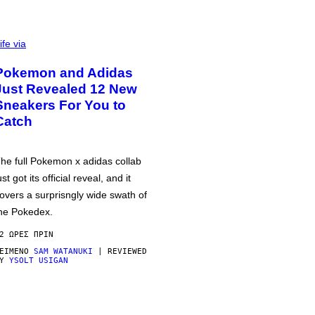
ife via
Pokemon and Adidas
Just Revealed 12 New
Sneakers For You to
Catch
he full Pokemon x adidas collab
ust got its official reveal, and it
overs a surprisngly wide swath of
he Pokedex.
2 ΏΡΕΣ ΠΡΙΝ
ΕΊΜΕΝΟ
SAM WATANUKI
| REVIEWED
BY
YSOLT USIGAN