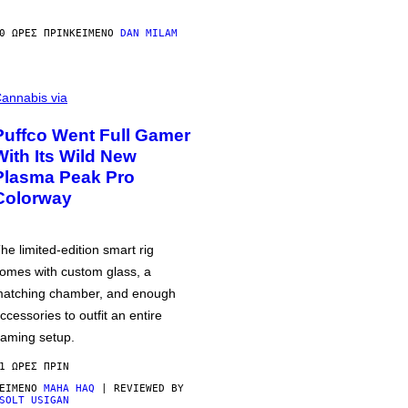
0 ΏΡΕΣ ΠΡΙΝ
ΚΕΊΜΕΝΟ
DAN MILAM
annabis via
Puffco Went Full Gamer
With Its Wild New
Plasma Peak Pro
Colorway
he limited-edition smart rig
omes with custom glass, a
atching chamber, and enough
ccessories to outfit an entire
aming setup.
1 ΏΡΕΣ ΠΡΙΝ
ΕΊΜΕΝΟ
MAHA HAQ
| REVIEWED BY
SOLT USIGAN