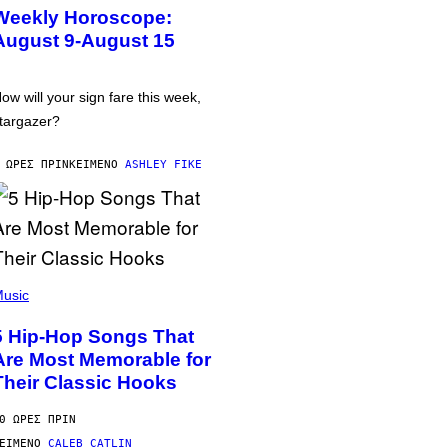
Weekly Horoscope:
August 9-August 15
ow will your sign fare this week,
targazer?
 ΏΡΕΣ ΠΡΙΝ
ΚΕΊΜΕΝΟ
ASHLEY FIKE
usic
5 Hip-Hop Songs That
Are Most Memorable for
Their Classic Hooks
0 ΏΡΕΣ ΠΡΙΝ
ΕΊΜΕΝΟ
CALEB CATLIN