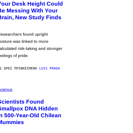
Your Desk Height Could
Be Messing With Your
Brain, New Study Finds
esearchers found upright
osture was linked to more
alculated risk-taking and stronger
eelings of pride.
1 ΏΡΕΣ ΠΡΙΝ
ΚΕΊΜΕΝΟ
LUIS PRADA
cience
Scientists Found
Smallpox DNA Hidden
in 500-Year-Old Chilean
Mummies