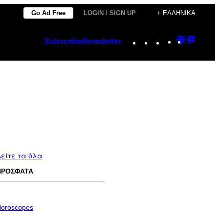
Go Ad Free
LOGIN / SIGN UP
+ ΕΛΛΗΝΙΚΆ
Instagram
TikTok
YouTube
Google
Googl
Subscribe
Newsletter
Discover
Top
Posts
είτε τα όλα
ΠΡΟΣΦΑΤΑ
oroscopes