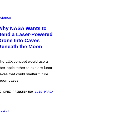
cience
Why NASA Wants to
Send a Laser-Powered
Drone Into Caves
Beneath the Moon
he LUX concept would use a
iber-optic tether to explore lunar
aves that could shelter future
oon bases.
0 ΏΡΕΣ ΠΡΙΝ
ΚΕΊΜΕΝΟ
LUIS PRADA
ealth