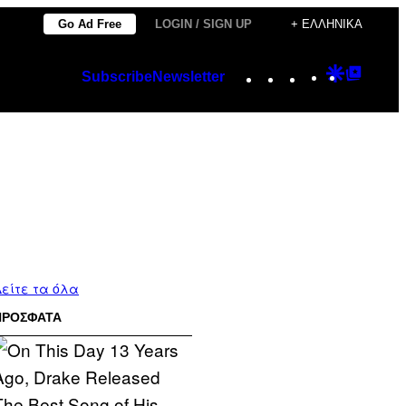
Go Ad Free
LOGIN / SIGN UP
+ ΕΛΛΗΝΙΚΆ
Instagram
TikTok
YouTube
Google
Googl
Subscribe
Newsletter
Discover
Top
Posts
είτε τα όλα
ΠΡΟΣΦΑΤΑ