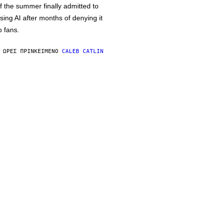
f the summer finally admitted to
sing AI after months of denying it
o fans.
 ΏΡΕΣ ΠΡΙΝ
ΚΕΊΜΕΝΟ
CALEB CATLIN