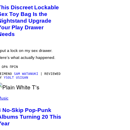
This Discreet Lockable
Sex Toy Bag Is the
Nightstand Upgrade
Your Play Drawer
Needs
 put a lock on my sex drawer.
ere’s what actually happened.
 ΏΡΑ ΠΡΙΝ
ΕΊΜΕΝΟ
SAM WATANUKI
| REVIEWED
BY
YSOLT USIGAN
usic
3 No-Skip Pop-Punk
Albums Turning 20 This
Year