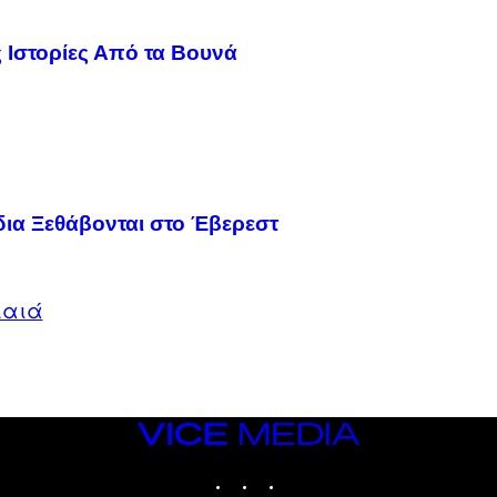
 Ιστορίες Από τα Βουνά
ια Ξεθάβονται στο Έβερεστ
αιά
VICE
MEDIA
INSTAGRAM
TIKTOK
YOUTUBE