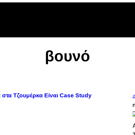
βουνό
στα Τζουμέρκα Είναι Case Study
Δ