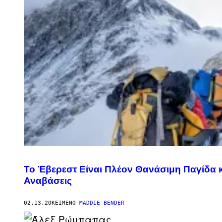
Το Έβερεστ Είναι Πλέον Θανάσιμη Παγίδα κ
Αναβάσεις
02.13.20
ΚΕΊΜΕΝΟ
MADDIE BENDER