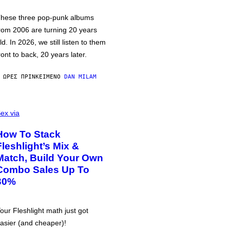
hese three pop-punk albums
rom 2006 are turning 20 years
ld. In 2026, we still listen to them
ront to back, 20 years later.
 ΏΡΕΣ ΠΡΙΝ
ΚΕΊΜΕΝΟ
DAN MILAM
ex via
How To Stack
Fleshlight’s Mix &
Match, Build Your Own
Combo Sales Up To
30%
our Fleshlight math just got
asier (and cheaper)!