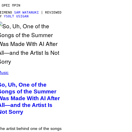
 ΏΡΕΣ ΠΡΙΝ
ΕΊΜΕΝΟ
SAM WATANUKI
| REVIEWED
BY
YSOLT USIGAN
usic
So, Uh, One of the
Songs of the Summer
Was Made With AI After
All—and the Artist Is
Not Sorry
he artist behind one of the songs