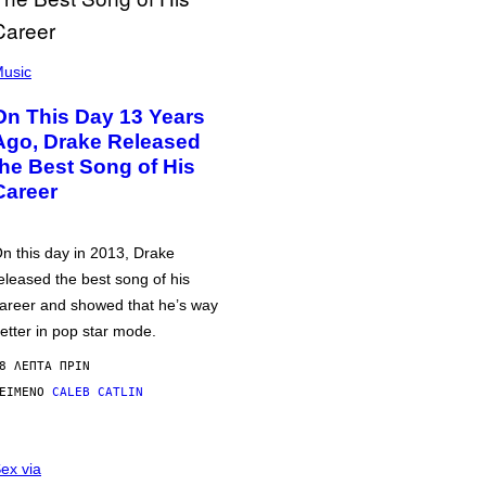
usic
On This Day 13 Years
Ago, Drake Released
the Best Song of His
Career
n this day in 2013, Drake
eleased the best song of his
areer and showed that he’s way
etter in pop star mode.
8 ΛΕΠΤΆ ΠΡΙΝ
ΕΊΜΕΝΟ
CALEB CATLIN
ex via