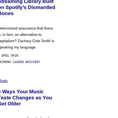
Streaming Library Built
on Spotify’s Dismantled
Bones
etermined assurance that there
s, in fact, an alternative to
apitalism? Zachary Cole Smith is
peaking my language.
 ΏΡΕΣ ΠΡΙΝ
ΕΊΜΕΝΟ
LAUREN BOISVERT
usic
3 Ways Your Music
Taste Changes as You
Get Older