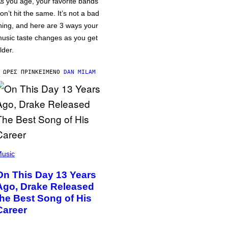
s you age, your favorite bands
on’t hit the same. It’s not a bad
hing, and here are 3 ways your
usic taste changes as you get
lder.
 ΏΡΕΣ ΠΡΙΝ
ΚΕΊΜΕΝΟ
DAN MILAM
usic
On This Day 13 Years
Ago, Drake Released
the Best Song of His
Career