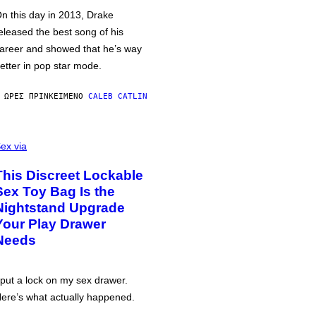
n this day in 2013, Drake
eleased the best song of his
areer and showed that he’s way
etter in pop star mode.
 ΏΡΕΣ ΠΡΙΝ
ΚΕΊΜΕΝΟ
CALEB CATLIN
ex via
This Discreet Lockable
Sex Toy Bag Is the
Nightstand Upgrade
Your Play Drawer
Needs
 put a lock on my sex drawer.
ere’s what actually happened.