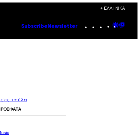
+ ΕΛΛΗΝΙΚΆ
Instagram
TikTok
YouTube
Google
Goog
Subscribe
Newsletter
Discove
Top
Posts
είτε τα όλα
ΠΡΟΣΦΑΤΑ
usic