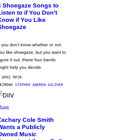
4 Shoegaze Songs to
Listen to if You Don’t
Know if You Like
Shoegaze
f you don’t know whether or not
ou like shoegaze, but you want to
igure it out, these four bands
ight help you decide.
 ΏΡΕΣ ΠΡΙΝ
ΕΊΜΕΝΟ
STEPHEN ANDREW GALIHER
usic
Zachary Cole Smith
Wants a Publicly
Owned Music