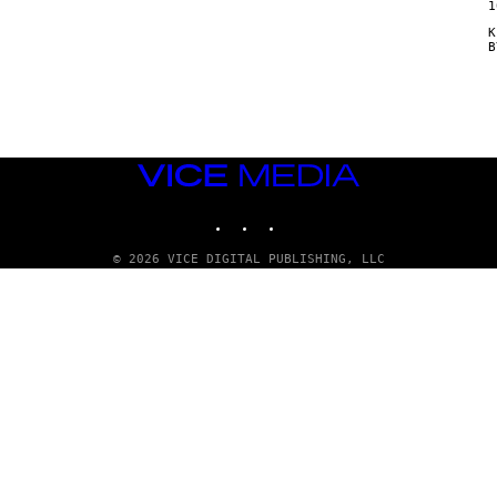
1
Κ
VICE
MEDIA
INSTAGRAM
TIKTOK
YOUTUBE
© 2026 VICE DIGITAL PUBLISHING, LLC