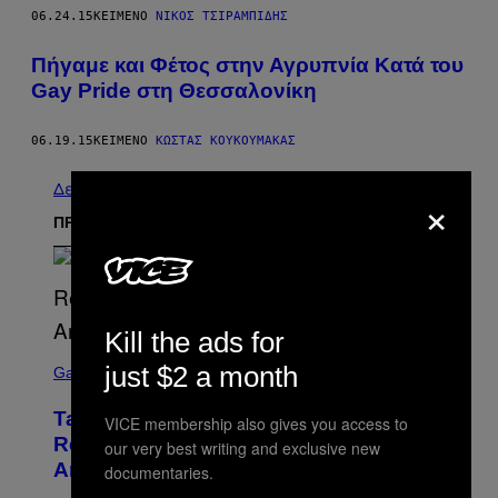
06.24.15
ΚΕΊΜΕΝΟ
ΝΊΚΟΣ ΤΣΙΡΑΜΠΊΔΗΣ
Πήγαμε και Φέτος στην Αγρυπνία Κατά του
Gay Pride στη Θεσσαλονίκη
06.19.15
ΚΕΊΜΕΝΟ
ΚΩΣΤΑΣ ΚΟΥΚΟΥΜΑΚΑΣ
Δείτε τα όλα
×
ΠΡΟΣΦΑΤΑ
Kill the ads for
S
just $2 a month
C
Gaming
R
E
Take-Two Doubles Down on GTA 6
VICE membership also gives you access to
E
N
Release Date Following Netflix
our very best writing and exclusive new
S
Announcement
documentaries.
H
O