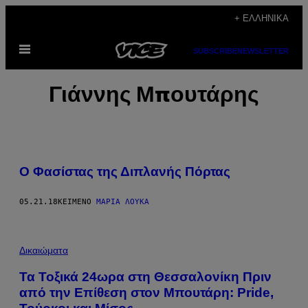
Μετάβαση
+ ΕΛΛΗΝΙΚΆ
στο
Ανοίξτε
περιεχόμενο
SUBSCRIBE
NEWSLETTER
το
μενού
Γιάννης Μπουτάρης
Ο Φασίστας της Διπλανής Πόρτας
05.21.18
ΚΕΊΜΕΝΟ
ΜΑΡΊΑ ΛΟΎΚΑ
Δικαιώματα
Τα Τοξικά 24ωρα στη Θεσσαλονίκη Πριν
από την Επίθεση στον Μπουτάρη: Pride,