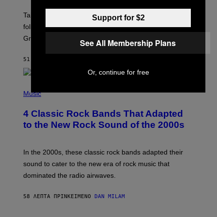
T
:
Take-Two has reaffirmed the GTA 6 release date
Support for $2
R
O
following Rockstar’s major Netflix announcement for
C
Grand Theft Auto VI: An Extended Look.
K
See All Membership Plans
S
T
51 ΛΕΠΤΆ ΠΡΙΝ
ΚΕΊΜΕΝΟ
BRENT KOEPP
A
R
Or, continue for free
G
A
P
M
H
Music
E
O
S
T
4 Classic Rock Bands That Adapted
O
B
to the New Rock Sound of the 2000s
Y
F
R
A
In the 2000s, these classic rock bands adapted their
N
sound to cater to the new era of rock music that
K
M
dominated the radio airwaves.
I
C
E
58 ΛΕΠΤΆ ΠΡΙΝ
ΚΕΊΜΕΝΟ
DAN MILAM
L
O
T