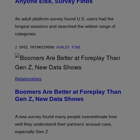
Anyone Else, Survey Finds
I
M
A
G
An adult platform survey found U.S. users had the
E
longest sessions and searched the widest range of
categories.
2 ΏΡΕΣ ΠΡΙΝ
ΚΕΊΜΕΝΟ
ASHLEY FIKE
Relationships
Boomers Are Better at Foreplay Than
Gen Z, New Data Shows
A new survey found many people overestimate how
well they understand their partners’ arousal cues,
especially Gen Z.