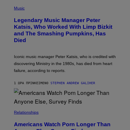
P
T
H
Music
A
O
/
T
I
Legendary Music Manager Peter
O
M
B
A
Katsis, Who Worked With Limp Bizkit
Y
G
and The Smashing Pumpkins, Has
D
E
I
D
Died
M
I
I
R
T
E
R
C
Iconic music manager Peter Katsis, who is credited with
I
T
discovering Ministry in the 1980s, has died from heart
O
S
failure, according to reports.
K
A
M
1 ΏΡΑ ΠΡΙΝ
ΚΕΊΜΕΝΟ
STEPHEN ANDREW GALIHER
B
O
U
R
I
S
/
Relationships
W
I
Americans Watch Porn Longer Than
R
E