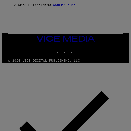
2 ΏΡΕΣ ΠΡΙΝ
ΚΕΊΜΕΝΟ
ASHLEY FIKE
VICE
MEDIA
INSTAGRAM
TIKTOK
YOUTUBE
© 2026 VICE DIGITAL PUBLISHING, LLC