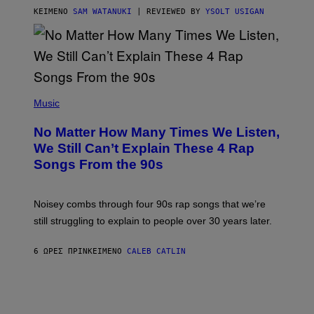
S
ΚΕΊΜΕΝΟ
SAM WATANUKI
| REVIEWED BY
YSOLT USIGAN
/
N
I
N
T
E
N
(
D
P
Music
O
H
O
No Matter How Many Times We Listen,
T
O
We Still Can’t Explain These 4 Rap
B
Songs From the 90s
Y
D
A
V
Noisey combs through four 90s rap songs that we’re
I
D
still struggling to explain to people over 30 years later.
C
O
R
6 ΏΡΕΣ ΠΡΙΝ
ΚΕΊΜΕΝΟ
CALEB CATLIN
I
O
/
R
E
D