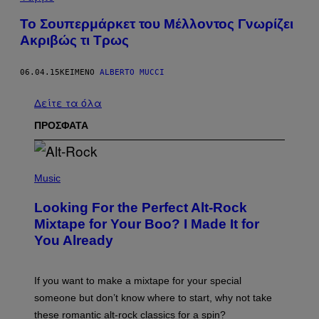
Το Σουπερμάρκετ του Μέλλοντος Γνωρίζει
Ακριβώς τι Τρως
06.04.15
ΚΕΊΜΕΝΟ
ALBERTO MUCCI
Δείτε τα όλα
ΠΡΟΣΦΑΤΑ
(
P
Music
H
O
Looking For the Perfect Alt-Rock
T
O
Mixtape for Your Boo? I Made It for
B
You Already
Y
M
I
C
If you want to make a mixtape for your special
K
H
someone but don’t know where to start, why not take
U
these romantic alt-rock classics for a spin?
T