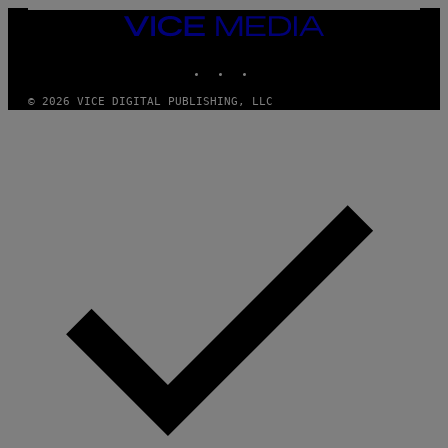
F
VICE
E
MEDIA
R
N
INSTAGRAM
TIKTOK
YOUTUBE
S
)
© 2026 VICE DIGITAL PUBLISHING, LLC