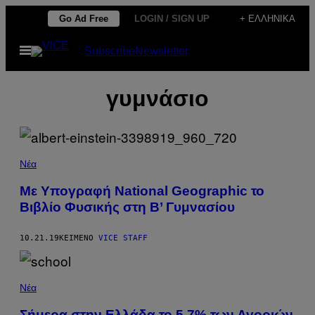
Μετάβαση
Go Ad Free
LOGIN / SIGN UP
+ ΕΛΛΗΝΙΚΆ
στο
Ανοίξτε
Subscribe
Newsletter
περιεχόμενο
το
μενού
γυμνάσιο
Νέα
Με Υπογραφή National Geographic το
Βιβλίο Φυσικής στη Β’ Γυμνασίου
10.21.19
ΚΕΊΜΕΝΟ
VICE STAFF
Νέα
Σήμερα στην Ελλάδα το 5,7% των Αγοριών