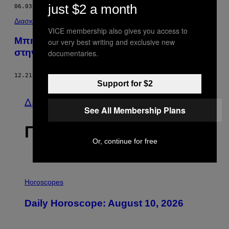
just $2 a month
06.03.16
ΚΕΊΜΕΝΟ
ΓΙΆΝΝΗΣ ΜΑΚΡΟΓΙΑΝΝΈΛΗΣ
Διασκέδαση
VICE membership also gives you access to
Μπήκαμε στο Πρώτο Ελληνικό Σχολείο
our very best writing and exclusive new
στην Ίμβρο Μετά από Μισό Αιώνα
documentaries.
12.21.15
ΚΕΊΜΕΝΟ
VICE STAFF
Support for $2
Δείτε τα όλα
See All Membership Plans
ΠΡΟΣΦΑΤΑ
Or, continue for free
I
L
Horoscopes
L
U
Daily Horoscope: August 10, 2026
S
T
R
A