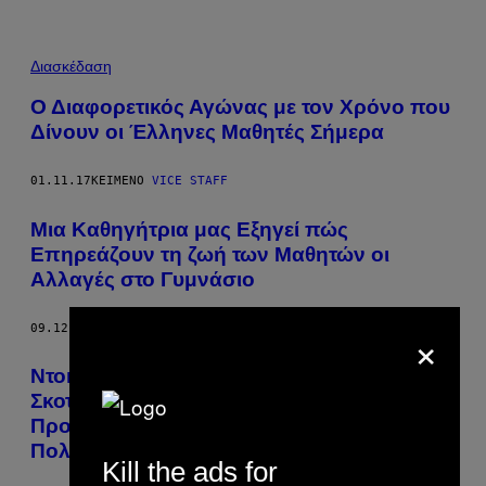
Διασκέδαση
Ο Διαφορετικός Αγώνας με τον Χρόνο που
Δίνουν οι Έλληνες Μαθητές Σήμερα
01.11.17
ΚΕΊΜΕΝΟ
VICE STAFF
Μια Καθηγήτρια μας Εξηγεί πώς
Επηρεάζουν τη ζωή των Μαθητών οι
Αλλαγές στο Γυμνάσιο
×
09.12.16
ΚΕΊΜΕΝΟ
ΓΙΑΝΝΗΣ ΠΑΝΑΓΙΩΤΟΠΟΥΛΟΣ
Ντοκουμέντο από το 2009 Δείχνει πως
Σκοτεινοί Ανθελληνικοί Κύκλοι
Προωθούσαν την Κατάργηση των Αρχαίων
Πολύ Πριν τον Φίλη
Kill the ads for