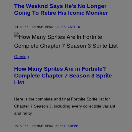
O
D
The Weeknd Says He’s No Longer
T
E
O
Going To Retire His Iconic Moniker
R
B
/
Y
G
P
E
14 ΏΡΕΣ ΠΡΙΝ
ΚΕΊΜΕΝΟ
CALEB CATLIN
E
T
D
T
R
Y
O
I
B
M
E
S
A
C
C
G
Gaming
E
R
E
R
E
S
How Many Sprites Are in Fortnite?
R
E
)
A
N
Complete Chapter 7 Season 3 Sprite
/
S
List
G
H
E
O
T
T
T
:
Here is the complete and final Fortnite Sprite list for
Y
E
I
P
Chapter 7 Season 3, including every collectible variant
M
I
A
and rarity.
C
G
G
E
A
S
15 ΏΡΕΣ ΠΡΙΝ
ΚΕΊΜΕΝΟ
BRENT KOEPP
M
F
E