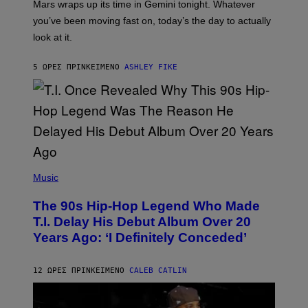
Mars wraps up its time in Gemini tonight. Whatever
T
I
you’ve been moving fast on, today’s the day to actually
O
look at it.
N
B
Y
5 ΏΡΕΣ ΠΡΙΝ
ΚΕΊΜΕΝΟ
ASHLEY FIKE
R
E
E
S
A
.
(
P
Music
H
O
The 90s Hip-Hop Legend Who Made
T
O
T.I. Delay His Debut Album Over 20
B
Years Ago: ‘I Definitely Conceded’
Y
J
O
H
12 ΏΡΕΣ ΠΡΙΝ
ΚΕΊΜΕΝΟ
CALEB CATLIN
N
N
Y