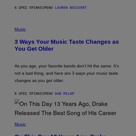
A
8 ΏΡΕΣ ΠΡΙΝ
ΚΕΊΜΕΝΟ
LAUREN BOISVERT
N
U
C
C
P
I
H
Music
–
O
C
T
O
3 Ways Your Music Taste Changes as
O
R
I
You Get Older
B
L
I
L
S
U
/
S
As you age, your favorite bands don’t hit the same. It’s
C
T
O
not a bad thing, and here are 3 ways your music taste
R
R
A
changes as you get older.
B
T
I
I
S
O
8 ΏΡΕΣ ΠΡΙΝ
ΚΕΊΜΕΝΟ
DAN MILAM
V
N
I
B
A
Y
G
I
E
A
T
(
N
T
P
Music
W
Y
H
A
I
O
L