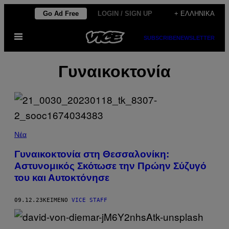
Μετάβαση
Go Ad Free
LOGIN / SIGN UP
+ ΕΛΛΗΝΙΚΆ
στο
Ανοίξτε
περιεχόμενο
SUBSCRIBE
NEWSLETTER
το
μενού
Γυναικοκτονία
Νέα
Γυναικοκτονία στη Θεσσαλονίκη:
Αστυνομικός Σκότωσε την Πρώην Σύζυγό
του και Αυτοκτόνησε
09.12.23
ΚΕΊΜΕΝΟ
VICE STAFF