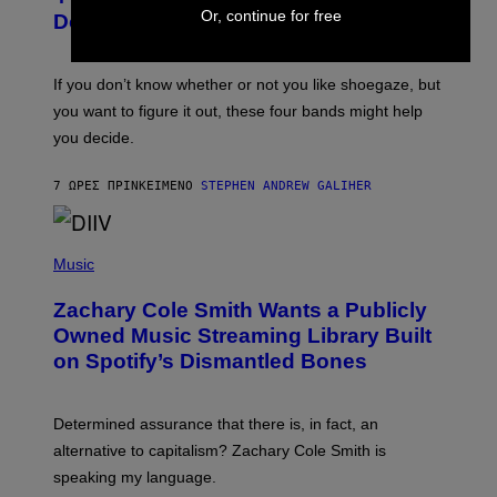
Or, continue for free
B
Don’t Know if You Like Shoegaze
Y
S
C
O
If you don’t know whether or not you like shoegaze, but
T
you want to figure it out, these four bands might help
T
L
you decide.
E
G
A
7 ΏΡΕΣ ΠΡΙΝ
ΚΕΊΜΕΝΟ
STEPHEN ANDREW GALIHER
T
O
/
(
G
P
Music
E
H
T
O
T
Zachary Cole Smith Wants a Publicly
T
Y
O
I
Owned Music Streaming Library Built
B
M
on Spotify’s Dismantled Bones
Y
A
R
G
O
E
B
S
Determined assurance that there is, in fact, an
E
R
alternative to capitalism? Zachary Cole Smith is
T
speaking my language.
O
P