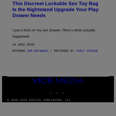
This Discreet Lockable Sex Toy Bag
A
T
Is the Nightstand Upgrade Your Play
A
Drawer Needs
N
U
K
I
I put a lock on my sex drawer. Here’s what actually
F
O
happened.
R
V
10 ΏΡΕΣ ΠΡΙΝ
I
C
ΚΕΊΜΕΝΟ
SAM WATANUKI
| REVIEWED BY
YSOLT USIGAN
E
VICE
MEDIA
INSTAGRAM
TIKTOK
YOUTUBE
© 2026 VICE DIGITAL PUBLISHING, LLC