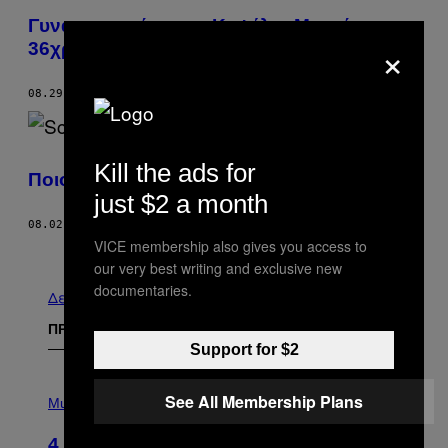
Γυναικοκτονία στην Κυψέλη: Μαχαίρωσε
×
36χρονη έξω από το Σπίτι της
08.29.22
ΚΕΊΜΕΝΟ
VICE STAFF
Kill the ads for
Ποιους Τρομάζει ο Όρος «Γυναικοκτονία»;
just $2 a month
08.02.22
ΚΕΊΜΕΝΟ
VICE STAFF
VICE membership also gives you access to
Παλαιά
our very best writing and exclusive new
documentaries.
Δείτε τα όλα
ΠΡΟΣΦΑΤΑ
Support for $2
P
See All Membership Plans
H
Music
O
T
4 Shoegaze Songs to Listen to if You
O