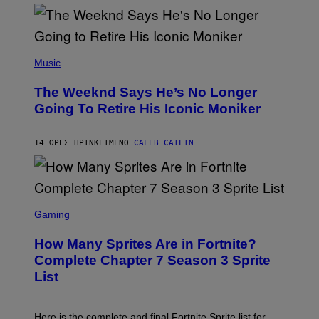
M
)
O
S
E
N
(
F
P
Music
E
H
L
O
D
The Weeknd Says He’s No Longer
T
E
O
Going To Retire His Iconic Moniker
R
B
/
Y
G
P
E
14 ΏΡΕΣ ΠΡΙΝ
ΚΕΊΜΕΝΟ
CALEB CATLIN
E
T
D
T
R
Y
O
I
B
M
E
S
A
C
C
G
Gaming
E
R
E
R
E
S
How Many Sprites Are in Fortnite?
R
E
)
A
N
Complete Chapter 7 Season 3 Sprite
/
S
List
G
H
E
O
T
T
T
:
Here is the complete and final Fortnite Sprite list for
Y