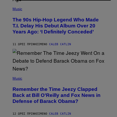
(
P
Music
H
O
The 90s Hip-Hop Legend Who Made
T
O
T.I. Delay His Debut Album Over 20
B
Years Ago: ‘I Definitely Conceded’
Y
J
O
H
11 ΏΡΕΣ ΠΡΙΝ
ΚΕΊΜΕΝΟ
CALEB CATLIN
N
N
Y
N
U
N
E
(
Z
P
Music
/
H
W
O
I
Remember the Time Jeezy Clapped
T
R
O
Back at Bill O’Reilly and Fox News in
E
B
I
Defense of Barack Obama?
Y
M
T
A
I
G
M
12 ΏΡΕΣ ΠΡΙΝ
ΚΕΊΜΕΝΟ
CALEB CATLIN
E