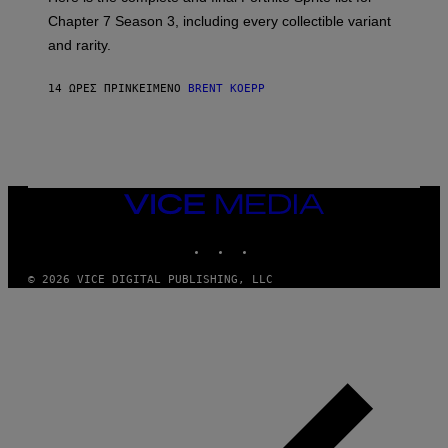
E
I
P
Chapter 7 Season 3, including every collectible variant
M
I
A
and rarity.
C
G
G
E
A
S
14 ΏΡΕΣ ΠΡΙΝ
ΚΕΊΜΕΝΟ
BRENT KOEPP
M
F
E
O
S
R
L
I
V
E
VICE
N
MEDIA
A
T
INSTAGRAM
TIKTOK
YOUTUBE
I
O
© 2026 VICE DIGITAL PUBLISHING, LLC
N
)