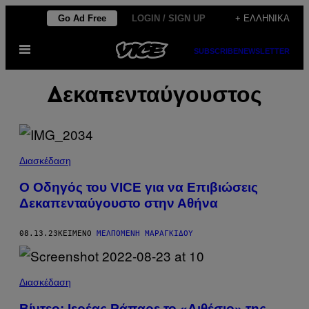
Μετάβαση
Go Ad Free
LOGIN / SIGN UP
+ ΕΛΛΗΝΙΚΆ
στο
Ανοίξτε
περιεχόμενο
SUBSCRIBE
NEWSLETTER
το
μενού
Δεκαπενταύγουστος
Διασκέδαση
Ο Οδηγός του VICE για να Επιβιώσεις
Δεκαπενταύγουστο στην Αθήνα
08.13.23
ΚΕΊΜΕΝΟ
ΜΕΛΠΟΜΈΝΗ ΜΑΡΑΓΚΊΔΟΥ
Διασκέδαση
Βίντεο: Ιερέας Ράπαρε το «Διθέσιο» της