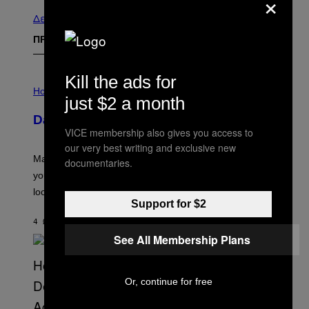
×
Δείτε τα όλα
ΠΡΟΣΦΑΤΑ
Kill the ads for
I
L
Horoscopes
just $2 a month
L
U
Daily Horoscope: August 10, 2026
S
VICE membership also gives you access to
T
R
our very best writing and exclusive new
A
Mars wraps up its time in Gemini tonight. Whatever
documentaries.
T
I
you’ve been moving fast on, today’s the day to actually
O
look at it.
N
Support for $2
B
Y
4 ΏΡΕΣ ΠΡΙΝ
ΚΕΊΜΕΝΟ
ASHLEY FIKE
R
E
See All Membership Plans
E
S
A
.
Or, continue for free