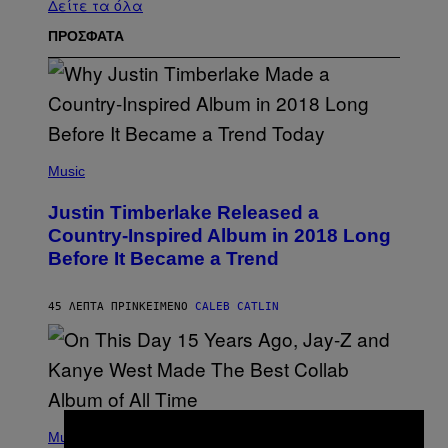
Δείτε τα όλα
ΠΡΟΣΦΑΤΑ
(
P
Music
H
O
Justin Timberlake Released a
T
O
Country-Inspired Album in 2018 Long
B
Before It Became a Trend
Y
C
H
R
45 ΛΕΠΤΆ ΠΡΙΝ
ΚΕΊΜΕΝΟ
CALEB CATLIN
I
S
T
O
P
H
E
(
R
P
Music
P