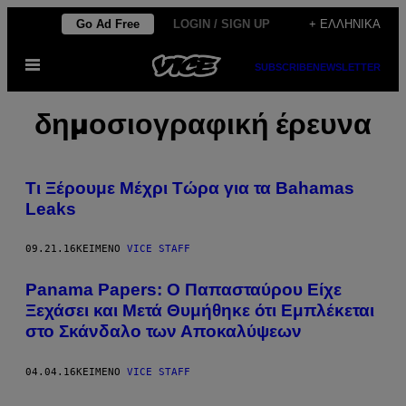
Μετάβαση
Go Ad Free
LOGIN / SIGN UP
+ ΕΛΛΗΝΙΚΆ
στο
Ανοίξτε
περιεχόμενο
SUBSCRIBE
NEWSLETTER
το
μενού
δημοσιογραφική έρευνα
Τι Ξέρουμε Μέχρι Τώρα για τα Bahamas
Leaks
09.21.16
ΚΕΊΜΕΝΟ
VICE STAFF
Panama Papers: Ο Παπασταύρου Είχε
Ξεχάσει και Μετά Θυμήθηκε ότι Εμπλέκεται
στο Σκάνδαλο των Αποκαλύψεων
04.04.16
ΚΕΊΜΕΝΟ
VICE STAFF