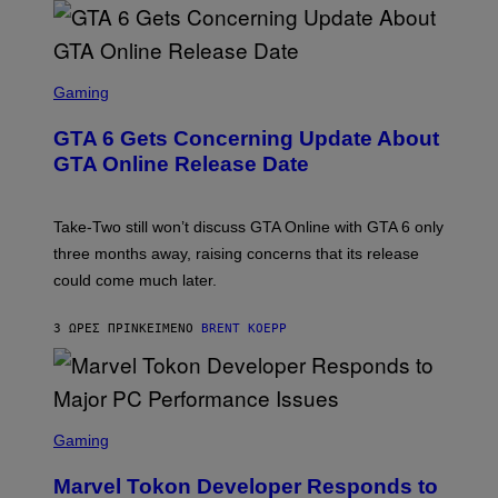
G
V
E
I
S
A
F
G
O
S
E
R
C
Gaming
T
V
R
T
E
E
Y
GTA 6 Gets Concerning Update About
V
E
I
O
N
M
GTA Online Release Date
)
S
A
H
G
O
E
T
S
Take-Two still won’t discuss GTA Online with GTA 6 only
:
)
three months away, raising concerns that its release
R
O
could come much later.
C
K
S
3 ΏΡΕΣ ΠΡΙΝ
ΚΕΊΜΕΝΟ
BRENT KOEPP
T
A
R
G
A
S
M
C
Gaming
E
R
S
E
Marvel Tokon Developer Responds to
E