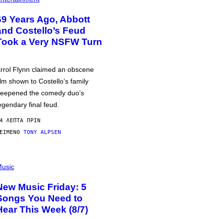
69 Years Ago, Abbott
and Costello’s Feud
Took a Very NSFW Turn
rrol Flynn claimed an obscene
ilm shown to Costello’s family
eepened the comedy duo’s
egendary final feud.
4 ΛΕΠΤΆ ΠΡΙΝ
ΕΊΜΕΝΟ
TONY ALPSEN
usic
New Music Friday: 5
Songs You Need to
Hear This Week (8/7)