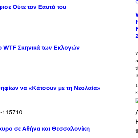
C
R
ισε Ούτε τον Εαυτό του
E
E
N
S
H
O
T
:
ιο WTF Σκηνικά των Εκλογών
T
R
W
A
o
I
L
t
M
A
t
R
K
1
ηφίων να «Κάτσουν με τη Νεολαία»
G
Κ
A
M
E
S
κυρο σε Αθήνα και Θεσσαλονίκη