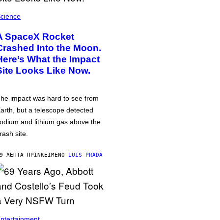
cience
A SpaceX Rocket
Crashed Into the Moon.
Here’s What the Impact
Site Looks Like Now.
he impact was hard to see from
arth, but a telescope detected
odium and lithium gas above the
rash site.
9 ΛΕΠΤΆ ΠΡΙΝ
ΚΕΊΜΕΝΟ
LUIS PRADA
ntertainment