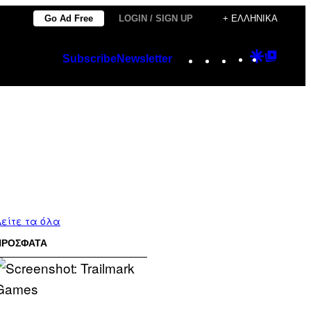
Go Ad Free
LOGIN / SIGN UP
+ ΕΛΛΗΝΙΚΆ
Instagram
TikTok
YouTube
Google
Googl
Subscribe
Newsletter
Discover
Top
Posts
είτε τα όλα
ΠΡΟΣΦΑΤΑ