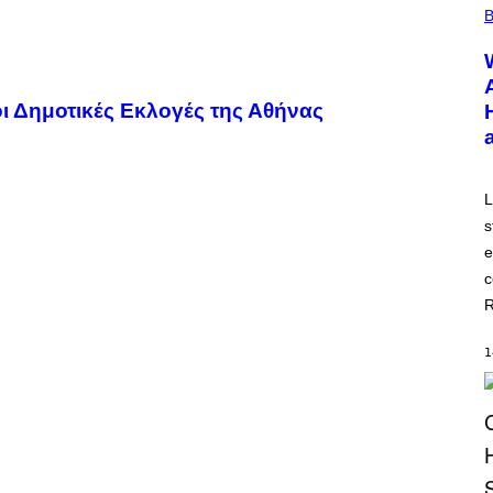
B
οι Δημοτικές Εκλογές της Αθήνας
L
s
e
c
R
1