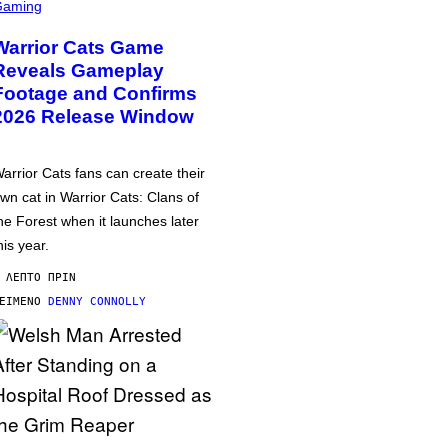
Gaming
Warrior Cats Game
Reveals Gameplay
Footage and Confirms
2026 Release Window
arrior Cats fans can create their
wn cat in Warrior Cats: Clans of
he Forest when it launches later
his year.
 ΛΕΠΤΌ ΠΡΙΝ
ΕΊΜΕΝΟ
DENNY CONNOLLY