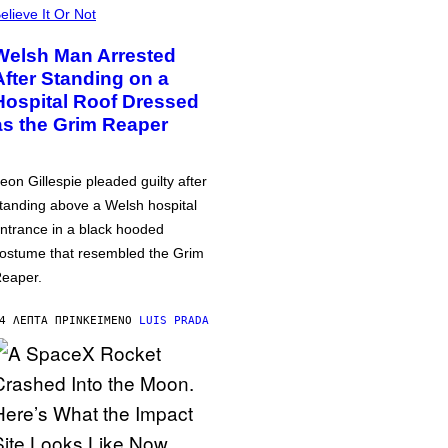
elieve It Or Not
Welsh Man Arrested
After Standing on a
Hospital Roof Dressed
as the Grim Reaper
eon Gillespie pleaded guilty after
tanding above a Welsh hospital
ntrance in a black hooded
ostume that resembled the Grim
eaper.
4 ΛΕΠΤΆ ΠΡΙΝ
ΚΕΊΜΕΝΟ
LUIS PRADA