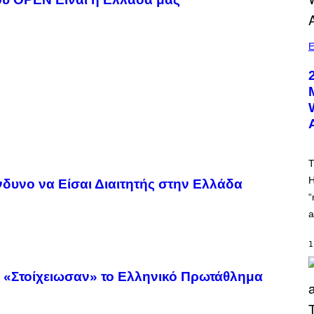
E
T
H
νδυνο να Είσαι Διαιτητής στην Ελλάδα
“
a
1
υ «Στοίχειωσαν» το Ελληνικό Πρωτάθλημα