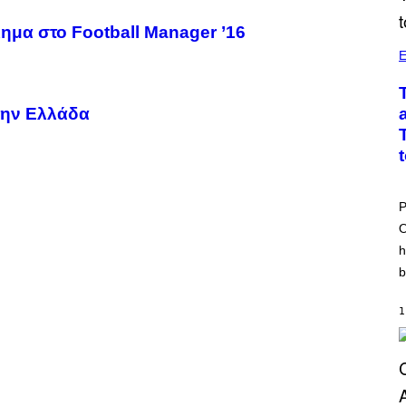
ημα στο Football Manager ’16
E
την Ελλάδα
P
O
h
b
1