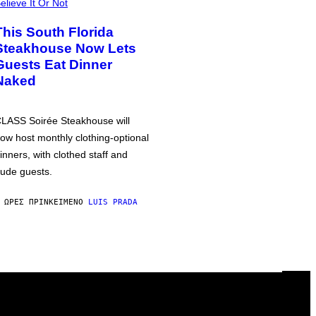
elieve It Or Not
This South Florida
Steakhouse Now Lets
Guests Eat Dinner
Naked
LASS Soirée Steakhouse will
ow host monthly clothing-optional
inners, with clothed staff and
ude guests.
 ΏΡΕΣ ΠΡΙΝ
ΚΕΊΜΕΝΟ
LUIS PRADA