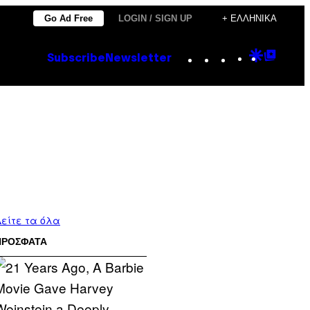
Go Ad Free
LOGIN / SIGN UP
+ ΕΛΛΗΝΙΚΆ
Instagram
TikTok
YouTube
Google
Goog
Subscribe
Newsletter
Discove
Top
Posts
είτε τα όλα
ΠΡΟΣΦΑΤΑ