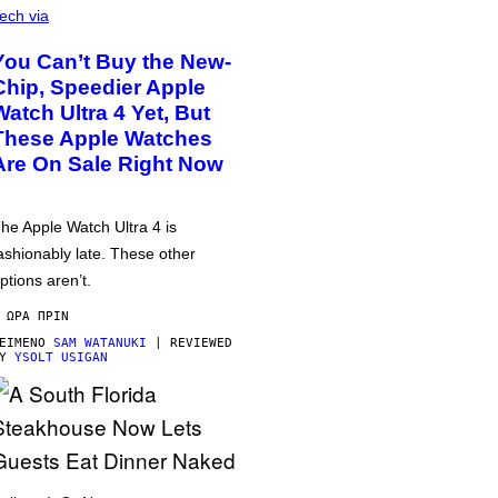
ech via
You Can’t Buy the New-
Chip, Speedier Apple
Watch Ultra 4 Yet, But
These Apple Watches
Are On Sale Right Now
he Apple Watch Ultra 4 is
ashionably late. These other
ptions aren’t.
 ΏΡΑ ΠΡΙΝ
ΕΊΜΕΝΟ
SAM WATANUKI
| REVIEWED
BY
YSOLT USIGAN