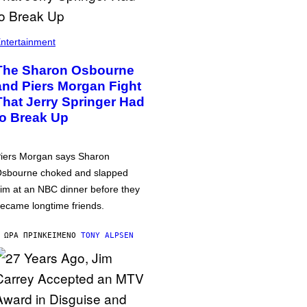
ntertainment
The Sharon Osbourne
and Piers Morgan Fight
That Jerry Springer Had
to Break Up
iers Morgan says Sharon
sbourne choked and slapped
im at an NBC dinner before they
ecame longtime friends.
 ΏΡΑ ΠΡΙΝ
ΚΕΊΜΕΝΟ
TONY ALPSEN