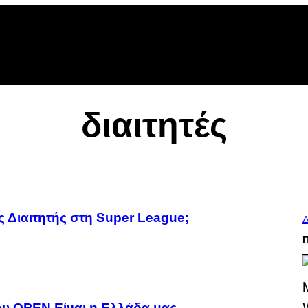
διαιτητές
 Διαιτητής στη Super League;
Δ
ου OPEN Είναι η Ελλάδα μας