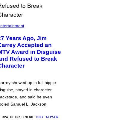
ntertainment
27 Years Ago, Jim
Carrey Accepted an
MTV Award in Disguise
and Refused to Break
Character
arrey showed up in full hippie
isguise, stayed in character
ackstage, and said he even
ooled Samuel L. Jackson.
 ΏΡΑ ΠΡΙΝ
ΚΕΊΜΕΝΟ
TONY ALPSEN