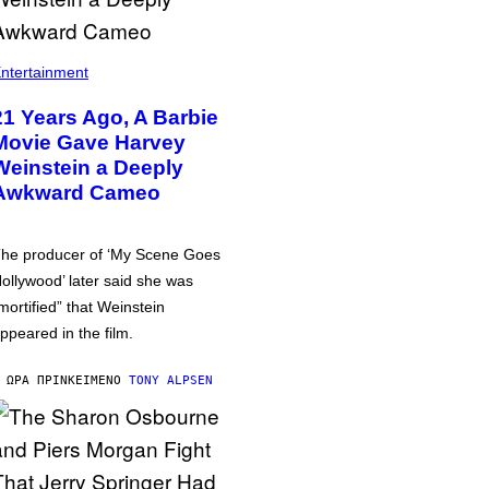
ntertainment
21 Years Ago, A Barbie
Movie Gave Harvey
Weinstein a Deeply
Awkward Cameo
he producer of ‘My Scene Goes
ollywood’ later said she was
mortified” that Weinstein
ppeared in the film.
 ΏΡΑ ΠΡΙΝ
ΚΕΊΜΕΝΟ
TONY ALPSEN