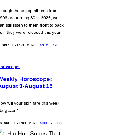
hough these pop albums from
996 are turning 30 in 2026, we
an still listen to them front to back
s if they were released this year.
 ΏΡΕΣ ΠΡΙΝ
ΚΕΊΜΕΝΟ
DAN MILAM
oroscopes
Weekly Horoscope:
August 9-August 15
ow will your sign fare this week,
targazer?
0 ΏΡΕΣ ΠΡΙΝ
ΚΕΊΜΕΝΟ
ASHLEY FIKE