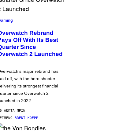
Gaming
Overwatch Rebrand
Pays Off With Its Best
Quarter Since
Overwatch 2 Launched
verwatch’s major rebrand has
aid off, with the hero shooter
elivering its strongest financial
uarter since Overwatch 2
aunched in 2022.
6 ΛΕΠΤΆ ΠΡΙΝ
ΕΊΜΕΝΟ
BRENT KOEPP