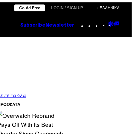
Go Ad Free
LOGIN / SIGN UP
+ ΕΛΛΗΝΙΚΆ
Instagram
TikTok
YouTube
Google
Goog
Subscribe
Newsletter
Discove
Top
Posts
είτε τα όλα
ΠΡΟΣΦΑΤΑ