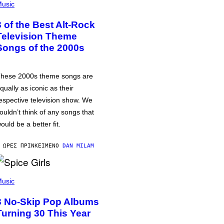
usic
3 of the Best Alt-Rock
Television Theme
Songs of the 2000s
hese 2000s theme songs are
qually as iconic as their
espective television show. We
ouldn’t think of any songs that
ould be a better fit.
 ΏΡΕΣ ΠΡΙΝ
ΚΕΊΜΕΝΟ
DAN MILAM
usic
3 No-Skip Pop Albums
Turning 30 This Year