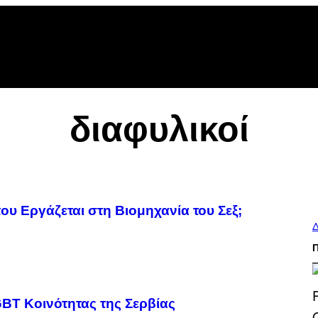
διαφυλικοί
ου Εργάζεται στη Βιομηχανία του Σεξ;
Δ
GBT Κοινότητας της Σερβίας