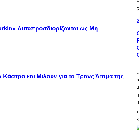
S
C
R
erkin» Αυτοπροσδιορίζονται ως Μη
E
E
N
S
H
O
T
:
B
L
O
λ Κάστρο και Μιλούν για τα Τρανς Άτομα της
I
p
Z
Z
d
A
R
q
D
l
1
Κ
P