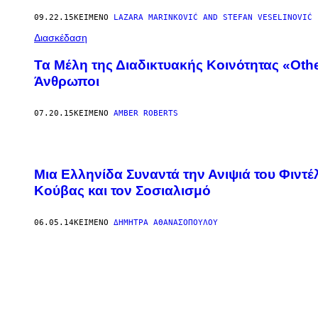
09.22.15
ΚΕΊΜΕΝΟ
LAZARA MARINKOVIĆ AND STEFAN VESELINOVIĆ
Διασκέδαση
Τα Μέλη της Διαδικτυακής Κοινότητας «Oth
Άνθρωποι
07.20.15
ΚΕΊΜΕΝΟ
AMBER ROBERTS
Μια Ελληνίδα Συναντά την Ανιψιά του Φιντέ
Κούβας και τον Σοσιαλισμό
06.05.14
ΚΕΊΜΕΝΟ
ΔΉΜΗΤΡΑ ΑΘΑΝΑΣΟΠΟΎΛΟΥ