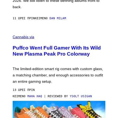
2026. We still listen to these defining albums front to
S
V
back.
A
N
I
11 ΏΡΕΣ ΠΡΙΝ
ΚΕΊΜΕΝΟ
DAN MILAM
P
E
R
C
E
O
Cannabis via
N
U
/
R
G
Puffco Went Full Gamer With Its Wild
T
E
E
T
New Plasma Peak Pro Colorway
S
T
Y
Y
O
I
F
M
The limited-edition smart rig comes with custom glass,
P
A
a matching chamber, and enough accessories to outfit
U
G
F
E
an entire gaming setup.
F
S
C
13 ΏΡΕΣ ΠΡΙΝ
O
ΚΕΊΜΕΝΟ
MAHA HAQ
| REVIEWED BY
YSOLT USIGAN