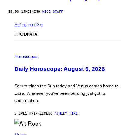
10.08.15
ΚΕΊΜΕΝΟ
VICE STAFF
Δείτε τα όλα
ΠΡΟΣΦΑΤΑ
I
L
Horoscopes
L
U
Daily Horoscope: August 6, 2026
S
T
R
A
Saturn trines the Sun today and Venus comes home to
T
I
Libra. Whatever you’ve been building just got its
O
confirmation.
N
B
Y
5 ΏΡΕΣ ΠΡΙΝ
ΚΕΊΜΕΝΟ
ASHLEY FIKE
R
E
E
S
(
A
P
Music