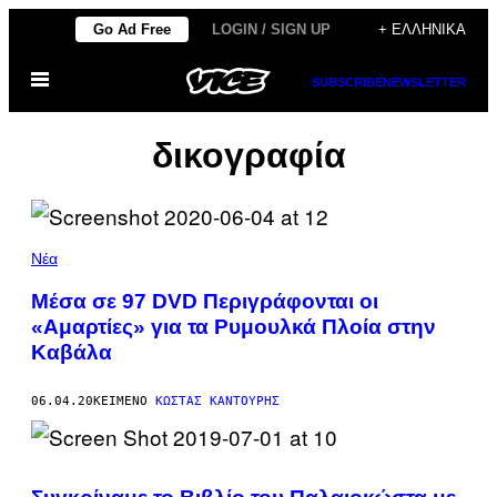
Μετάβαση
Go Ad Free
LOGIN / SIGN UP
+ ΕΛΛΗΝΙΚΆ
στο
Ανοίξτε
περιεχόμενο
SUBSCRIBE
NEWSLETTER
το
μενού
δικογραφία
Νέα
Μέσα σε 97 DVD Περιγράφονται οι
«Αμαρτίες» για τα Ρυμουλκά Πλοία στην
Καβάλα
06.04.20
ΚΕΊΜΕΝΟ
ΚΏΣΤΑΣ ΚΑΝΤΟΎΡΗΣ