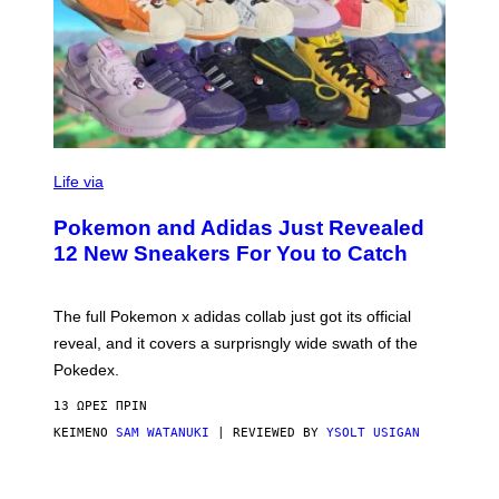
V
I
Life via
A
P
Pokemon and Adidas Just Revealed
O
K
12 New Sneakers For You to Catch
E
M
O
N
The full Pokemon x adidas collab just got its official
/
reveal, and it covers a surprisngly wide swath of the
A
D
Pokedex.
I
D
13 ΏΡΕΣ ΠΡΙΝ
A
S
ΚΕΊΜΕΝΟ
SAM WATANUKI
| REVIEWED BY
YSOLT USIGAN
/
N
I
N