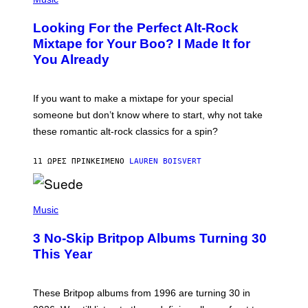
.
H
O
Looking For the Perfect Alt-Rock
T
O
Mixtape for Your Boo? I Made It for
B
You Already
Y
M
I
C
If you want to make a mixtape for your special
K
H
someone but don’t know where to start, why not take
U
these romantic alt-rock classics for a spin?
T
S
O
11 ΏΡΕΣ ΠΡΙΝ
ΚΕΊΜΕΝΟ
LAUREN BOISVERT
N
/
R
E
P
D
H
Music
F
O
E
T
R
3 No-Skip Britpop Albums Turning 30
O
N
B
This Year
S
Y
)
N
I
E
These Britpop albums from 1996 are turning 30 in
L