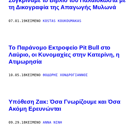
Συγκρίναμε το Βιβλίο του Παλαιοκώστα με
τη Δικογραφία της Απαγωγής Μυλωνά
07.01.19
ΚΕΊΜΕΝΟ
KOSTAS KOUKOUMAKAS
Το Παράνομο Εκτροφείο Pit Bull στο
Λαύριο, οι Κυνομαχίες στην Κατερίνη, η
Ατιμωρησία
10.05.18
ΚΕΊΜΕΝΟ
ΘΟΔΩΡΉΣ ΧΟΝΔΡΌΓΙΑΝΝΟΣ
Υπόθεση Ζακ: Όσα Γνωρίζουμε και Όσα
Ακόμη Ερευνώνται
09.29.18
ΚΕΊΜΕΝΟ
ΆΝΝΑ ΝΊΝΗ