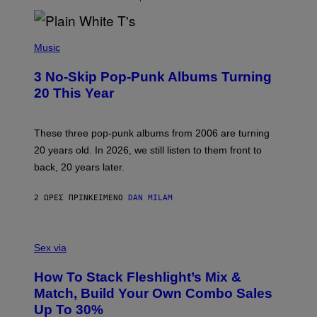
E
P
H
Music
O
T
3 No-Skip Pop-Punk Albums Turning
O
B
20 This Year
Y
S
C
O
These three pop-punk albums from 2006 are turning
T
20 years old. In 2026, we still listen to them front to
T
G
back, 20 years later.
R
I
E
2 ΏΡΕΣ ΠΡΙΝ
ΚΕΊΜΕΝΟ
DAN MILAM
S
/
G
F
E
L
Sex via
T
E
T
S
Y
How To Stack Fleshlight’s Mix &
H
I
L
M
Match, Build Your Own Combo Sales
I
A
Up To 30%
G
G