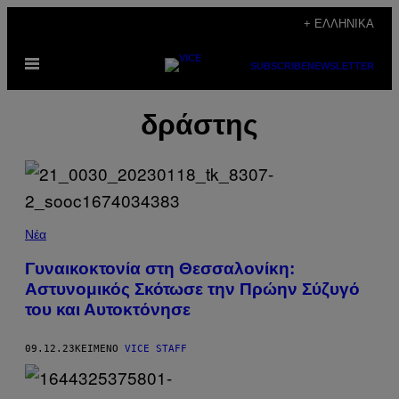
Μετάβαση
+ ΕΛΛΗΝΙΚΆ
στο
Ανοίξτε
περιεχόμενο
SUBSCRIBE
NEWSLETTER
το
μενού
δράστης
Νέα
Γυναικοκτονία στη Θεσσαλονίκη:
Αστυνομικός Σκότωσε την Πρώην Σύζυγό
του και Αυτοκτόνησε
09.12.23
ΚΕΊΜΕΝΟ
VICE STAFF