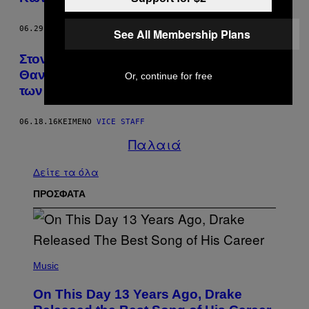
06.29.16
ΚΕΊΜΕΝΟ
VICE STAFF
See All Membership Plans
Στον Τόπο του Εγκλήματος Μετά την πιο
Θανατηφόρα Επίθεση στη Νεότερη Ιστορία
Or, continue for free
των ΗΠΑ
06.18.16
ΚΕΊΜΕΝΟ
VICE STAFF
Παλαιά
Δείτε τα όλα
ΠΡΟΣΦΑΤΑ
(
P
Music
H
O
On This Day 13 Years Ago, Drake
T
O