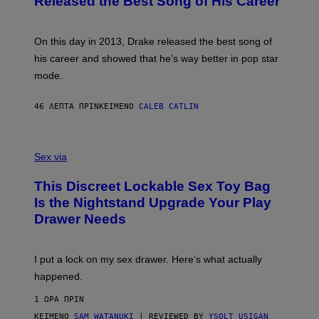
Released the Best Song of His Career
B
Y
G
A
On this day in 2013, Drake released the best song of
R
his career and showed that he’s way better in pop star
Y
G
mode.
E
R
S
46 ΛΕΠΤΆ ΠΡΙΝ
ΚΕΊΜΕΝΟ
CALEB CATLIN
H
O
F
S
F
A
Sex via
/
M
W
W
I
This Discreet Lockable Sex Toy Bag
A
R
T
E
Is the Nightstand Upgrade Your Play
A
I
Drawer Needs
N
M
U
A
K
G
I
E
I put a lock on my sex drawer. Here’s what actually
F
)
O
happened.
R
V
1 ΏΡΑ ΠΡΙΝ
I
C
ΚΕΊΜΕΝΟ
SAM WATANUKI
| REVIEWED BY
YSOLT USIGAN