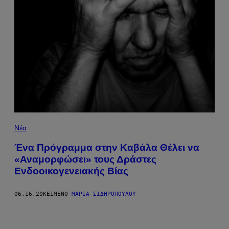
Νέα
Ένα Πρόγραμμα στην Καβάλα Θέλει να
«Αναμορφώσει» τους Δράστες
Ενδοοικογενειακής Βίας
06.16.20
ΚΕΊΜΕΝΟ
ΜΑΡΊΑ ΣΙΔΗΡΟΠΟΎΛΟΥ