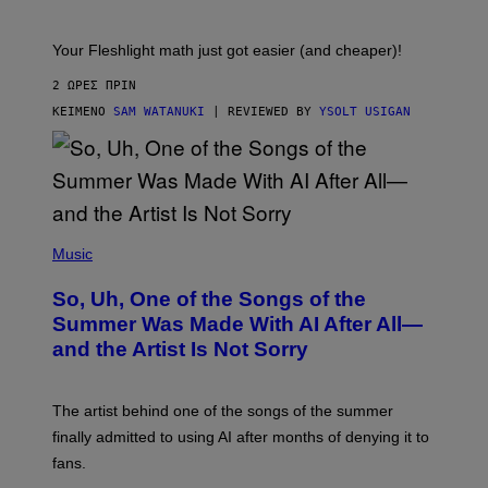
H
E
T
S
Your Fleshlight math just got easier (and cheaper)!
2 ΏΡΕΣ ΠΡΙΝ
ΚΕΊΜΕΝΟ
SAM WATANUKI
| REVIEWED BY
YSOLT USIGAN
(
P
Music
H
O
So, Uh, One of the Songs of the
T
O
Summer Was Made With AI After All—
B
and the Artist Is Not Sorry
Y
T
I
M
The artist behind one of the songs of the summer
M
O
finally admitted to using AI after months of denying it to
S
fans.
E
N