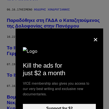
06.16.17
ΚΕΊΜΕΝΟ
ΘΟΔΩΡΉΣ ΧΟΝΔΡΌΓΙΑΝΝΟΣ
Παραδόθηκε στη ΓΑΔΑ ο Καταζητούμενος
της Δολοφονίας στην Πανόρμου
×
10.22.16
ΚΕΊΜΕΝΟ
ΜΕΛΠΟΜΈΝΗ ΜΑΡΑΓΚΊΔΟΥ
Το ISIS Πίσω από την Επίθεση στο
Γερμανικό Τρένο
Kill the ads for
07.19.16
ΚΕΊΜΕΝΟ
VICE STAFF
just $2 a month
To ISIS Πίσω από το Χτύπημα στη Νίκαια
VICE membership also gives you access to
07.16.16
ΚΕΊΜΕΝΟ
VICE STAFF
our very best writing and exclusive new
documentaries.
Βομβιστές Αυτοκτονίας Άφησαν 41
Νεκρούς στο Αεροδρόμιο Ατατούρκ της
Κωνσταντινούπολης
Support for $2