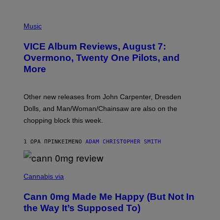
P
I
Music
C
T
VICE Album Reviews, August 7:
U
R
Overmono, Twenty One Pilots, and
E
More
D
:
L
O
Other new releases from John Carpenter, Dresden
N
D
Dolls, and Man/Woman/Chainsaw are also on the
O
chopping block this week.
N
'
S
1 ΏΡΑ ΠΡΙΝ
ΚΕΊΜΕΝΟ
ADAM CHRISTOPHER SMITH
M
A
N
/
N
W
I
Cannabis via
O
C
M
K
A
Cann 0mg Made Me Happy (But Not In
S
N
T
the Way It’s Supposed To)
/
O
C
C