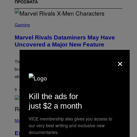
ΠΡΟΣΦΑΤΑ
S
C
Gaming
R
E
Marvel Rivals Dataminers May Have
E
N
Uncovered a Major New Feature
S
H
×
O
T
The latest Marvel Rivals datamine suggests that a
:
brand-new game mode could be coming to the title,
N
E
along with some new shop items.
T
E
A
9 ΛΕΠΤΆ ΠΡΙΝ
ΚΕΊΜΕΝΟ
DENNY CONNOLLY
S
Kill the ads for
E
,
just $2 a month
M
A
P
R
VICE membership also gives you access to
H
Music
V
our very best writing and exclusive new
O
E
T
L
documentaries.
Eminem Put Up His Own Money to
O