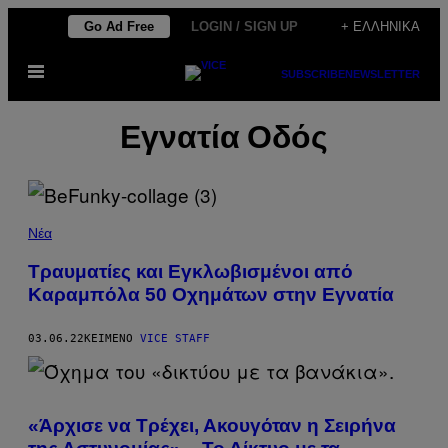
Μετάβαση
Go Ad Free
LOGIN / SIGN UP
+ ΕΛΛΗΝΙΚΆ
στο
Ανοίξτε
περιεχόμενο
SUBSCRIBE
NEWSLETTER
το
μενού
Εγνατία Οδός
Νέα
Τραυματίες και Εγκλωβισμένοι από
Καραμπόλα 50 Οχημάτων στην Εγνατία
03.06.22
ΚΕΊΜΕΝΟ
VICE STAFF
«Άρχισε να Τρέχει, Ακουγόταν η Σειρήνα