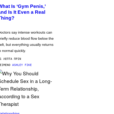
What Is ‘Gym Penis,’
and Is It Even a Real
Thing?
octors say intense workouts can
riefly reduce blood flow below the
elt, but everything usually returns
o normal quickly.
1 ΛΕΠΤΆ ΠΡΙΝ
ΕΊΜΕΝΟ
ASHLEY FIKE
elationships