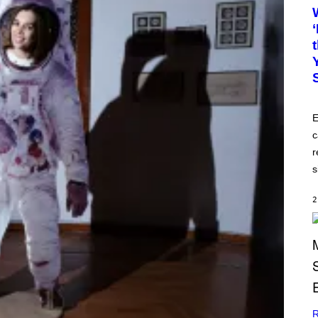
E
c
r
s
2
R