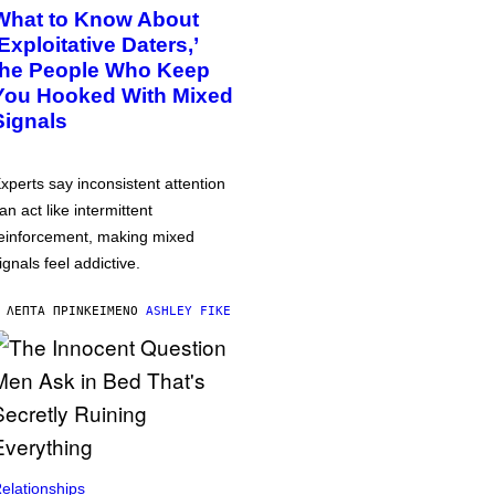
What to Know About
‘Exploitative Daters,’
the People Who Keep
You Hooked With Mixed
Signals
xperts say inconsistent attention
an act like intermittent
einforcement, making mixed
ignals feel addictive.
 ΛΕΠΤΆ ΠΡΙΝ
ΚΕΊΜΕΝΟ
ASHLEY FIKE
elationships