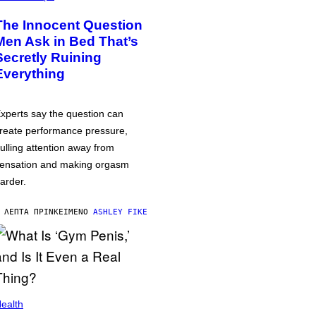
The Innocent Question
Men Ask in Bed That’s
Secretly Ruining
Everything
xperts say the question can
reate performance pressure,
ulling attention away from
ensation and making orgasm
arder.
 ΛΕΠΤΆ ΠΡΙΝ
ΚΕΊΜΕΝΟ
ASHLEY FIKE
ealth