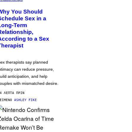
Why You Should
Schedule Sex in a
Long-Term
Relationship,
According to a Sex
Therapist
ex therapists say planned
ntimacy can reduce pressure,
uild anticipation, and help
ouples with mismatched desire.
4 ΛΕΠΤΆ ΠΡΙΝ
ΕΊΜΕΝΟ
ASHLEY FIKE