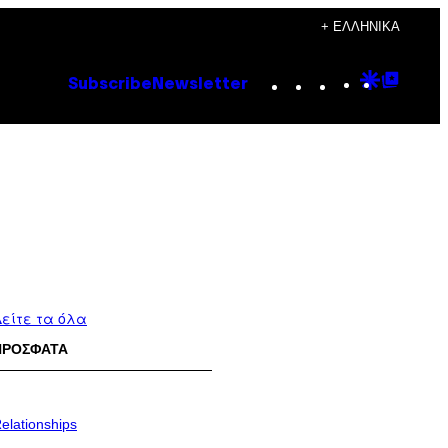
+ ΕΛΛΗΝΙΚΆ
Instagram
TikTok
YouTube
Google
Goog
Subscribe
Newsletter
Discove
Top
Posts
είτε τα όλα
ΠΡΟΣΦΑΤΑ
elationships