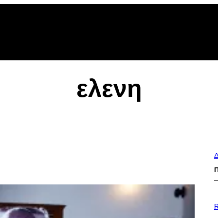
ελενη
Δ
R