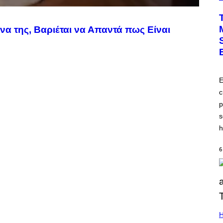
να της, Βαριέται να Απαντά πως Είναι
E
c
p
s
h
6
H