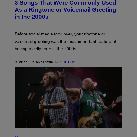
3 Songs That Were Commonly Used
O
B
As a Ringtone or Voicemail Greeting
Y
in the 2000s
G
R
E
G
Before social media took over, your ringtone or
O
R
voicemail greeting was the most important feature of
Y
having a cellphone in the 2000s.
B
O
J
9 ΏΡΕΣ ΠΡΙΝ
ΚΕΊΜΕΝΟ
DAN MILAM
O
R
Q
U
E
Z
/
G
E
T
T
Y
I
M
A
G
P
E
H