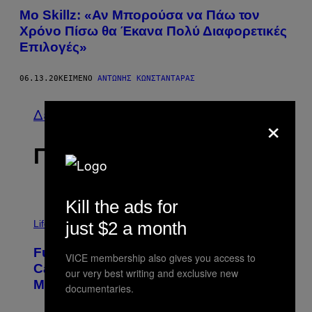
Mo Skillz: «Αν Μπορούσα να Πάω τον
Χρόνο Πίσω θα Έκανα Πολύ Διαφορετικές
Επιλογές»
06.13.20
ΚΕΊΜΕΝΟ
ΑΝΤΏΝΗΣ ΚΩΝΣΤΑΝΤΆΡΑΣ
Δείτε τα όλα
×
ΠΡΟΣΦΑΤΑ
Kill the ads for
I
M
just $2 a month
Life
A
G
Fully-Automated Luxury Space
E
VICE membership also gives you access to
:
Capitalism—This Week on VICE:
our very best writing and exclusive new
N
Members Only
I
documentaries.
C
K