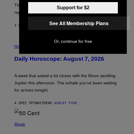
D
The war between the old world and the new world
O
Support for $2
V
rages on, behind the paywall this week.
E
See All Membership Plans
2 ΏΡΕΣ ΠΡΙΝ
ΚΕΊΜΕΝΟ
EMMA GARLAND
Or, continue for free
I
L
Horoscopes
L
U
Daily Horoscope: August 7, 2026
S
T
R
A
A week that asked a lot closes with the Moon sextiling
T
I
Jupiter this afternoon. The exhale you’ve been waiting
O
for arrives tonight.
N
B
Y
4 ΏΡΕΣ ΠΡΙΝ
ΚΕΊΜΕΝΟ
ASHLEY FIKE
R
E
E
S
P
A
H
Music
.
O
T