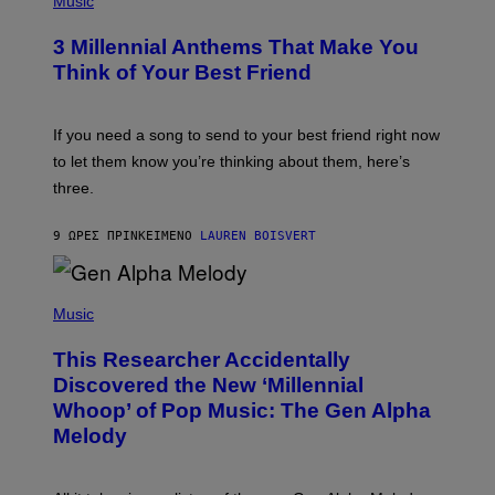
Music
S
O
T
3 Millennial Anthems That Make You
O
B
Think of Your Best Friend
Y
K
E
V
If you need a song to send to your best friend right now
I
to let them know you’re thinking about them, here’s
N
W
three.
I
N
T
9 ΏΡΕΣ ΠΡΙΝ
ΚΕΊΜΕΝΟ
LAUREN BOISVERT
E
R
/
(
G
P
Music
E
H
T
O
T
This Researcher Accidentally
T
Y
O
I
Discovered the New ‘Millennial
B
M
Whoop’ of Pop Music: The Gen Alpha
Y
A
T
G
Melody
A
E
Y
S
L
F
O