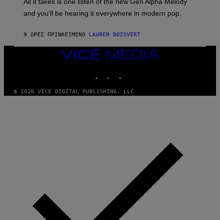
O
All it takes is one listen of the new Gen Alpha Melody
R
R
and you’ll be hearing it everywhere in modern pop.
H
R
I
A
L
D
9 ΏΡΕΣ ΠΡΙΝ
ΚΕΊΜΕΝΟ
LAUREN BOISVERT
L
I
/
O
G
D
VICE
E
I
MEDIA
T
S
INSTAGRAM
TIKTOK
YOUTUBE
T
N
Y
E
I
Y
© 2026 VICE DIGITAL PUBLISHING, LLC
M
A
G
E
S
)