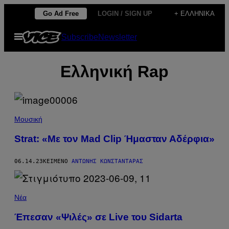
Μετάβαση
Go Ad Free
LOGIN / SIGN UP
+ ΕΛΛΗΝΙΚΆ
στο
Ανοίξτε
Subscribe
Newsletter
περιεχόμενο
το
μενού
Ελληνική Rap
Μουσική
Strat: «Με τον Mad Clip Ήμασταν Αδέρφια»
06.14.23
ΚΕΊΜΕΝΟ
ΑΝΤΏΝΗΣ ΚΩΝΣΤΑΝΤΆΡΑΣ
Νέα
Έπεσαν «Ψιλές» σε Live του Sidarta