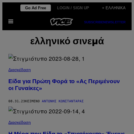
Μετάβαση
Go Ad Free
LOGIN / SIGN UP
+ ΕΛΛΗΝΙΚΆ
στο
Ανοίξτε
περιεχόμενο
SUBSCRIBE
NEWSLETTER
το
μενού
ελληνικό σινεμά
Διασκέδαση
Είδα για Πρώτη Φορά το «Ας Περιμένουν
οι Γυναίκες»
08.31.23
ΚΕΊΜΕΝΟ
ΑΝΤΏΝΗΣ ΚΩΝΣΤΑΝΤΆΡΑΣ
Διασκέδαση
Η Μέρα που Είδα το «Σπιρτόκουτο» Έμεινε