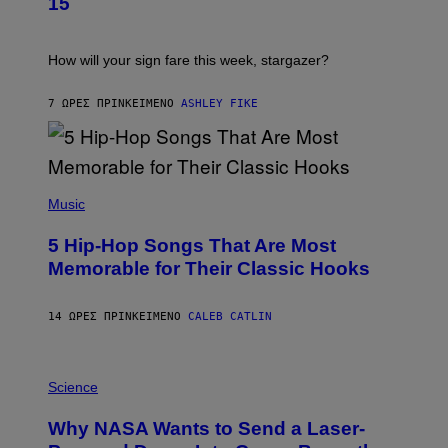
15
R
A
T
I
How will your sign fare this week, stargazer?
O
N
B
7 ΏΡΕΣ ΠΡΙΝ
ΚΕΊΜΕΝΟ
ASHLEY FIKE
Y
R
E
E
S
(
A
P
Music
H
O
5 Hip-Hop Songs That Are Most
T
O
Memorable for Their Classic Hooks
B
Y
S
14 ΏΡΕΣ ΠΡΙΝ
ΚΕΊΜΕΝΟ
CALEB CATLIN
T
E
V
E
P
G
H
Science
R
O
A
T
Why NASA Wants to Send a Laser-
N
O
I
: