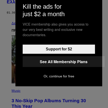
Ελλάδα
Kill the ads for
just $2 a month
01.30.14
ΚΕΊΜΕΝΟ
ΆΡΗΣ ΑΛΕΞΑΝΔΡΉΣ
Δείτε τα όλα
VICE membership also gives you access to
our very best writing and exclusive new
ΠΡΟΣΦΑΤΑ
documentaries.
Support for $2
See All Membership Plans
Or, continue for free
P
H
Music
O
T
3 No-Skip Pop Albums Turning 30
O
B
This Year