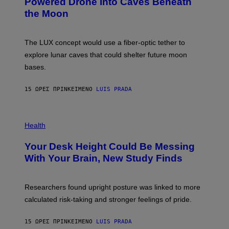
Powered Drone Into Caves Beneath
T
N
the Moon
Z
A
/
S
W
A
I
;
The LUX concept would use a fiber-optic tether to
R
D
E
R
explore lunar caves that could shelter future moon
I
P
M
bases.
I
A
X
G
E
E
15 ΏΡΕΣ ΠΡΙΝ
ΚΕΊΜΕΝΟ
LUIS PRADA
L
)
/
G
E
P
T
H
Health
T
O
Y
T
I
Your Desk Height Could Be Messing
O
M
:
With Your Brain, New Study Finds
A
B
G
A
E
T
S
U
Researchers found upright posture was linked to more
H
calculated risk-taking and stronger feelings of pride.
A
N
T
15 ΏΡΕΣ ΠΡΙΝ
ΚΕΊΜΕΝΟ
LUIS PRADA
O