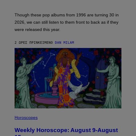
Y
T
I
M
Though these pop albums from 1996 are turning 30 in
R
2026, we can still listen to them front to back as if they
O
N
were released this year.
E
Y
/
2 ΏΡΕΣ ΠΡΙΝ
ΚΕΊΜΕΝΟ
DAN MILAM
G
E
T
T
Y
I
M
A
G
E
S
I
L
Horoscopes
L
U
Weekly Horoscope: August 9-August
S
T