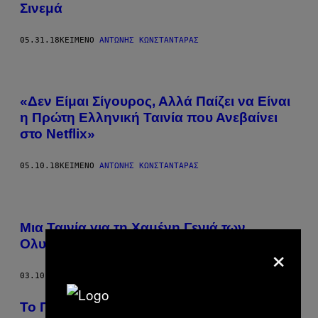
Σινεμά
05.31.18
ΚΕΊΜΕΝΟ
ΑΝΤΏΝΗΣ ΚΩΝΣΤΑΝΤΆΡΑΣ
«Δεν Είμαι Σίγουρος, Αλλά Παίζει να Είναι
η Πρώτη Ελληνική Ταινία που Ανεβαίνει
στο Netflix»
05.10.18
ΚΕΊΜΕΝΟ
ΑΝΤΏΝΗΣ ΚΩΝΣΤΑΝΤΆΡΑΣ
Μια Ταινία για τη Χαμένη Γενιά των
×
Ολυμπιακών Αγώνων της Αθήνας
03.10.17
ΚΕΊΜΕΝΟ
ΑΝΤΏΝΗΣ ΚΩΝΣΤΑΝΤΆΡΑΣ
Το Πρόβλημά Μου με το Σινεμά στην