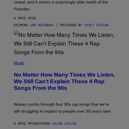
reveal, and it covers a surprisngly wide swath of the
A
D
Pokedex.
I
D
6 ΏΡΕΣ ΠΡΙΝ
A
S
ΚΕΊΜΕΝΟ
SAM WATANUKI
| REVIEWED BY
YSOLT USIGAN
/
N
I
N
T
E
N
(
D
P
Music
O
H
O
No Matter How Many Times We Listen,
T
O
We Still Can’t Explain These 4 Rap
B
Songs From the 90s
Y
D
A
V
Noisey combs through four 90s rap songs that we’re
I
D
still struggling to explain to people over 30 years later.
C
O
R
6 ΏΡΕΣ ΠΡΙΝ
ΚΕΊΜΕΝΟ
CALEB CATLIN
I