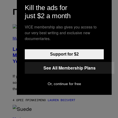
Kill the ads for
ΠΡΟΣΦΑΤΑ
just $2 a month
VICE membership also gives you access to
our very best writing and exclusive new
(
documentaries.
P
Music
H
O
Looking For the Perfect Alt-Rock
T
O
Support for $2
Mixtape for Your Boo? I Made It for
B
You Already
Y
M
See All Membership Plans
I
C
If you want to make a mixtape for your special
K
H
someone but don’t know where to start, why not take
Or, continue for free
U
these romantic alt-rock classics for a spin?
T
S
O
4 ΏΡΕΣ ΠΡΙΝ
ΚΕΊΜΕΝΟ
LAUREN BOISVERT
N
/
R
E
P
D