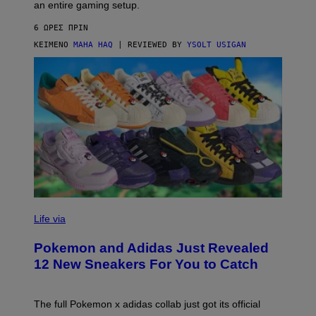
F
E
an entire gaming setup.
F
S
C
6 ΏΡΕΣ ΠΡΙΝ
O
ΚΕΊΜΕΝΟ
MAHA HAQ
| REVIEWED BY
YSOLT USIGAN
V
I
Life via
A
P
Pokemon and Adidas Just Revealed
O
K
12 New Sneakers For You to Catch
E
M
O
N
The full Pokemon x adidas collab just got its official
/