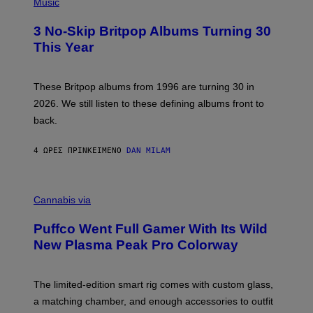
H
Music
F
O
E
T
R
3 No-Skip Britpop Albums Turning 30
O
N
B
This Year
S
Y
)
N
I
E
These Britpop albums from 1996 are turning 30 in
L
2026. We still listen to these defining albums front to
S
V
back.
A
N
I
4 ΏΡΕΣ ΠΡΙΝ
ΚΕΊΜΕΝΟ
DAN MILAM
P
E
R
C
E
O
Cannabis via
N
U
/
R
G
Puffco Went Full Gamer With Its Wild
T
E
E
T
New Plasma Peak Pro Colorway
S
T
Y
Y
O
I
F
M
The limited-edition smart rig comes with custom glass,
P
A
a matching chamber, and enough accessories to outfit
U
G