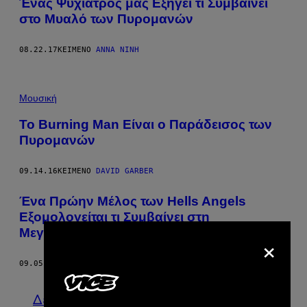
Ένας Ψυχίατρος μάς Εξηγεί τι Συμβαίνει
στο Μυαλό των Πυρομανών
08.22.17
ΚΕΊΜΕΝΟ
ΆΝΝΑ ΝΊΝΗ
Μουσική
Το Burning Man Είναι ο Παράδεισος των
Πυρομανών
09.14.16
ΚΕΊΜΕΝΟ
DAVID GARBER
Ένα Πρώην Μέλος των Hells Angels
Εξομολογείται τι Συμβαίνει στη
Μεγαλύτερη Συμμορία Μηχανόβιων
×
09.05.16
ΚΕΊΜΕΝΟ
SETH FERRANTI
Δείτε τα όλα