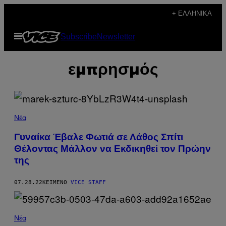
Μετάβαση
+ ΕΛΛΗΝΙΚΆ
στο
Ανοίξτε
Subscribe
Newsletter
περιεχόμενο
το
μενού
εμπρησμός
Νέα
Γυναίκα Έβαλε Φωτιά σε Λάθος Σπίτι
Θέλοντας Μάλλον να Εκδικηθεί τον Πρώην
της
07.28.22
ΚΕΊΜΕΝΟ
VICE STAFF
Νέα