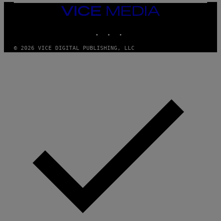
O
VICE
/
MEDIA
R
E
INSTAGRAM
TIKTOK
YOUTUBE
D
F
© 2026 VICE DIGITAL PUBLISHING, LLC
E
R
N
S
)