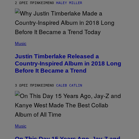
E
R
2 ΏΡΕΣ ΠΡΙΝ
ΚΕΊΜΕΝΟ
HALEY MILLER
R
A
N
M
S
E
)
R
/
G
E
(
T
P
Music
T
H
Y
O
I
Justin Timberlake Released a
T
M
O
Country-Inspired Album in 2018 Long
A
B
G
Before It Became a Trend
Y
E
C
S
H
R
3 ΏΡΕΣ ΠΡΙΝ
ΚΕΊΜΕΝΟ
CALEB CATLIN
I
S
T
O
P
H
E
(
R
P
Music
P
H
O
O
L
On This Day 15 Years Ago, Jay-Z and