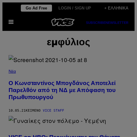
Μετάβαση
Go Ad Free
LOGIN / SIGN UP
+ ΕΛΛΗΝΙΚΆ
στο
Ανοίξτε
περιεχόμενο
SUBSCRIBE
NEWSLETTER
το
μενού
εμφύλιος
Νέα
Ο Κωνσταντίνος Μπογδάνος Αποτελεί
Παρελθόν από τη ΝΔ με Απόφαση του
Πρωθυπουργού
10.05.21
ΚΕΊΜΕΝΟ
VICE STAFF