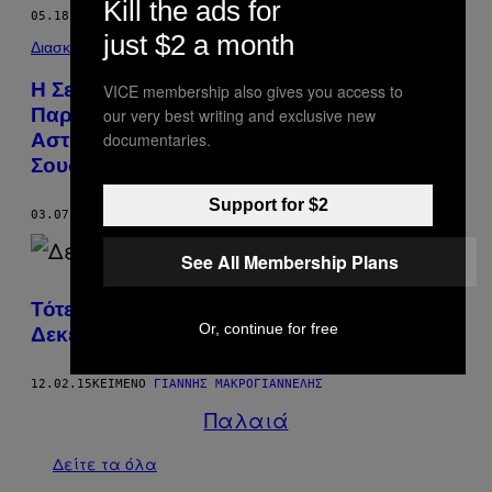
Kill the ads for
05.18.16
ΚΕΊΜΕΝΟ
ΜΕΛΠΟΜΈΝΗ ΜΑΡΑΓΚΊΔΟΥ
just $2 a month
Διασκέδαση
Η Σειρά «VICE on HBO» στον ΑΝΤ1
VICE membership also gives you access to
Παρουσιάζει Ένα Πειραματικό Σχέδιο της
our very best writing and exclusive new
Αστυνομίας και τον Ξεχασμένο Πόλεμο στο
documentaries.
Σουδάν
Support for $2
03.07.16
ΚΕΊΜΕΝΟ
VICE STAFF
See All Membership Plans
Τότε και Τώρα: Η Αθήνα Μετά τα
Or, continue for free
Δεκεμβριανά
12.02.15
ΚΕΊΜΕΝΟ
ΓΙΆΝΝΗΣ ΜΑΚΡΟΓΙΑΝΝΈΛΗΣ
Παλαιά
Δείτε τα όλα