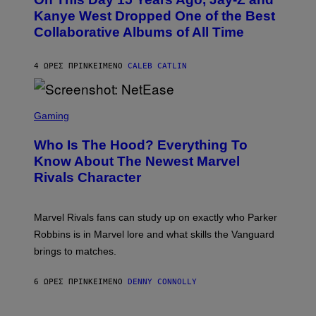
T
K
O
Kanye West Dropped One of the Best
/
B
N
Collaborative Albums of All Time
Y
B
D
C
A
U
N
4 ΏΡΕΣ ΠΡΙΝ
ΚΕΊΜΕΝΟ
CALEB CATLIN
P
I
H
E
O
L
T
S
B
O
C
Gaming
O
B
R
C
A
E
Z
N
Who Is The Hood? Everything To
E
A
K
N
Know About The Newest Marvel
R
/
S
S
N
Rivals Character
H
K
B
O
I
C
T
/
U
:
G
N
Marvel Rivals fans can study up on exactly who Parker
N
E
I
E
T
Robbins is in Marvel lore and what skills the Vanguard
V
T
T
E
brings to matches.
E
Y
R
A
I
S
S
M
A
6 ΏΡΕΣ ΠΡΙΝ
ΚΕΊΜΕΝΟ
DENNY CONNOLLY
E
A
L
G
V
E
I