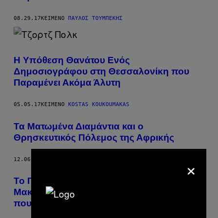
08.29.17
ΚΕΊΜΕΝΟ
ΠΑΎΛΟΣ ΤΟΥΜΠΈΚΗΣ
Η Υπόθεση Θανάτου Ενός
Δημοσιογράφου στη Θεσσαλονίκη που
Παραμένει Ακόμα Άλυτη
05.05.17
ΚΕΊΜΕΝΟ
KOSTAS KOUKOUMAKAS
Τα Ματωμένα Διαμάντια και ο
Θρησκευτικός Πόλεμος της Αφρικής
×
12.06.16
ΚΕΊΜΕΝΟ
VICE STAFF
Το Γκουρμέ «Μενού Εξορίας» στη
Μακρόνησο Είναι το Χειρότερο Πράγμα
που θα Δεις Σήμερα στο Ίντερνετ