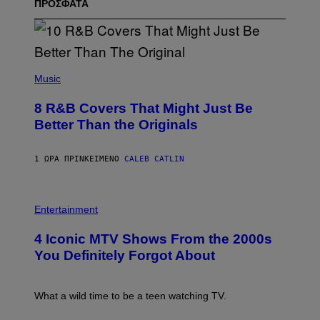
ΠΡΟΣΦΑΤΑ
(
P
Music
H
O
8 R&B Covers That Might Just Be
T
O
Better Than the Originals
B
Y
E
1 ΏΡΑ ΠΡΙΝ
ΚΕΊΜΕΝΟ
CALEB CATLIN
B
E
T
R
P
O
H
Entertainment
B
O
E
T
4 Iconic MTV Shows From the 2000s
R
O
T
:
You Definitely Forgot About
S
P
/
E
R
T
E
E
What a wild time to be a teen watching TV.
D
R
F
K