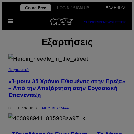
Μετάβαση
Go Ad Free
LOGIN / SIGN UP
+ ΕΛΛΗΝΙΚΆ
στο
Ανοίξτε
περιεχόμενο
SUBSCRIBE
NEWSLETTER
το
μενού
Εξαρτήσεις
Ναρκωτικά
«Ήμουν 35 Χρόνια Εθισμένος στην Πρέζα»
– Από την Απεξάρτηση στην Εργασιακή
Επανένταξη
06.19.22
ΚΕΊΜΕΝΟ
ΆΝΤΥ ΚΟΥΚΛΆΔΑ