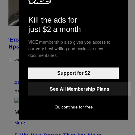
Kill the ads for
just $2 a month
Έτσι Κατέληξα Ένας Εθισμένος Χρήστης
VICE membership also gives you access to
Ηρωίνης
our very best writing and exclusive new
documentaries.
06.28.17
ΚΕΊΜΕΝΟ
JOHN CARR
Παλαιά
Support for $2
Δείτε τα όλα
See All Membership Plans
ΠΡΟΣΦΑΤΑ
Or, continue for free
(
P
Music
H
O