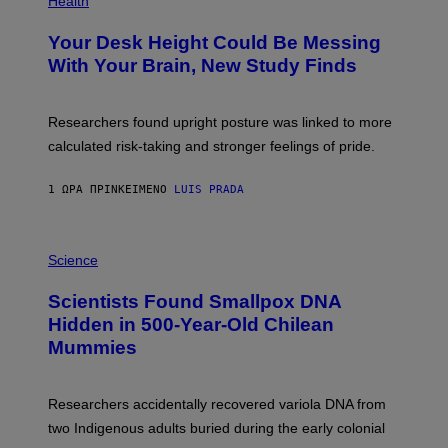
Health
T
O
Y
T
I
Your Desk Height Could Be Messing
O
M
:
With Your Brain, New Study Finds
A
B
G
A
E
T
S
U
Researchers found upright posture was linked to more
H
calculated risk-taking and stronger feelings of pride.
A
N
T
1 ΏΡΑ ΠΡΙΝ
ΚΕΊΜΕΝΟ
LUIS PRADA
O
K
E
R
A
/
M
Science
G
U
E
C
Scientists Found Smallpox DNA
T
H
T
,
Hidden in 500-Year-Old Chilean
Y
M
I
Mummies
U
M
C
A
H
G
O
Researchers accidentally recovered variola DNA from
E
L
S
D
two Indigenous adults buried during the early colonial
E