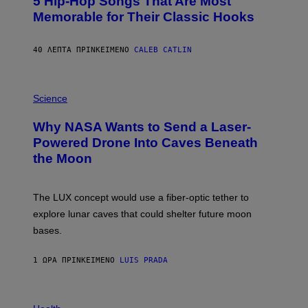
5 Hip-Hop Songs That Are Most
T
O
Memorable for Their Classic Hooks
B
Y
S
40 ΛΕΠΤΆ ΠΡΙΝ
ΚΕΊΜΕΝΟ
CALEB CATLIN
T
E
V
E
P
G
H
Science
R
O
A
T
Why NASA Wants to Send a Laser-
N
O
I
:
Powered Drone Into Caves Beneath
T
N
the Moon
Z
A
/
S
W
A
I
;
The LUX concept would use a fiber-optic tether to
R
D
E
R
explore lunar caves that could shelter future moon
I
P
M
bases.
I
A
X
G
E
E
1 ΏΡΑ ΠΡΙΝ
ΚΕΊΜΕΝΟ
LUIS PRADA
L
)
/
G
E
P
T
H